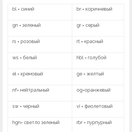
bl = синий
br = коричневый
gn = зеленый
gr = серый
rs = розовый
rt = красный
ws = белый
hbl = голубой
el = кремовый
ge = желтый
nf= нейтральный
og=оранжевый
sw = черный
vi = фиолетовый
hgn= светло зеленый
rbr = пурпурный