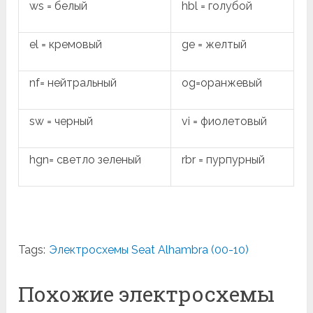
ws = белый
hbl = голубой
el = кремовый
ge = желтый
nf= нейтральный
og=оранжевый
sw = черный
vi = фиолетовый
hgn= светло зеленый
rbr = пурпурный
Tags:
Электросхемы Seat Alhambra (00-10)
Похожие электросхемы