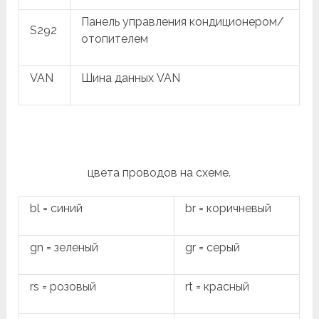
Панель управления кондиционером/
S292
отопителем
VAN
Шина данных VAN
цвета проводов на схеме.
bl = синий
br = коричневый
gn = зеленый
gr = серый
rs = розовый
rt = красный