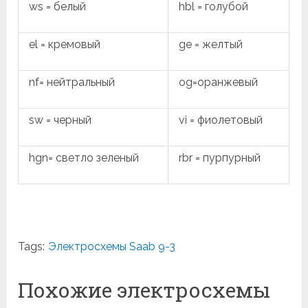
ws = белый
hbl = голубой
el = кремовый
ge = желтый
nf= нейтральный
og=оранжевый
sw = черный
vi = фиолетовый
hgn= светло зеленый
rbr = пурпурный
Tags:
Электросхемы Saab 9-3
Похожие электросхемы