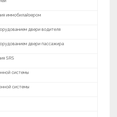
лей
ния иммобилайзером
борудованием двери водителя
борудованием двери пассажира
ния SRS
онной системы
онной системы