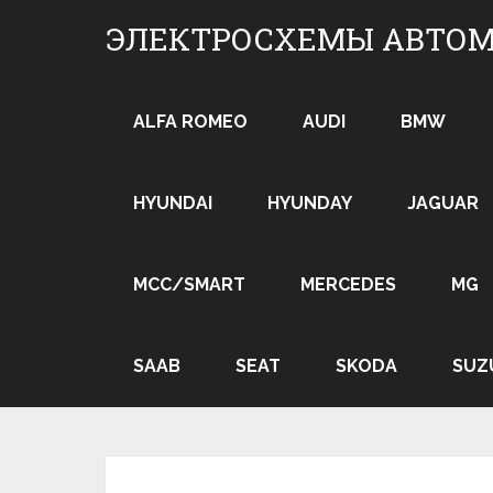
Skip
ЭЛЕКТРОСХЕМЫ АВТО
to
content
ALFA ROMEO
AUDI
BMW
HYUNDAI
HYUNDAY
JAGUAR
MCC/SMART
MERCEDES
MG
SAAB
SEAT
SKODA
SUZ