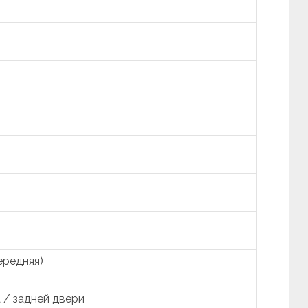
ередняя)
 / задней двери