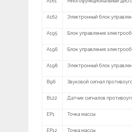
A161
Многофункциональный дисп
A162
Электронный блок управле
A195
Блок управления электроо
A196
Блок управления электроо
A198
Электронный блок управле
B96
Звуковой сигнал противоуг
B122
Датчик сигналов противоуг
EP1
Точка массы
EP12
Точка массы