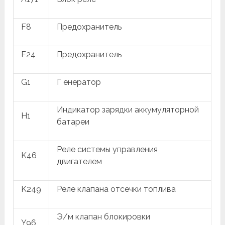
F8
Предохранитель
F24
Предохранитель
G1
Г енератор
Индикатор зарядки аккумуляторной
H1
батареи
Реле системы управления
K46
двигателем
K249
Реле клапана отсечки топлива
Э/м клапан блокировки
Y96