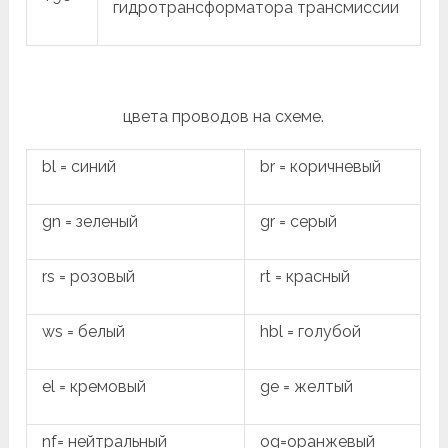
гидротрансформатора трансмиссии
цвета проводов на схеме.
bl = синий
br = коричневый
gn = зеленый
gr = серый
rs = розовый
rt = красный
ws = белый
hbl = голубой
el = кремовый
ge = желтый
nf= нейтральный
og=оранжевый