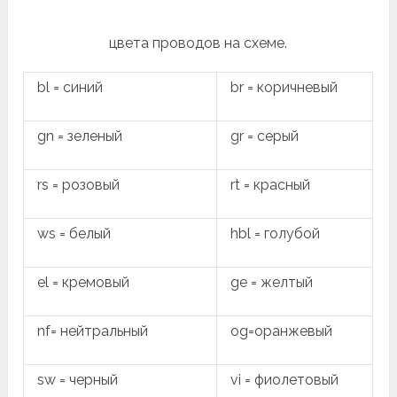
цвета проводов на схеме.
bl = синий
br = коричневый
gn = зеленый
gr = серый
rs = розовый
rt = красный
ws = белый
hbl = голубой
el = кремовый
ge = желтый
nf= нейтральный
og=оранжевый
sw = черный
vi = фиолетовый