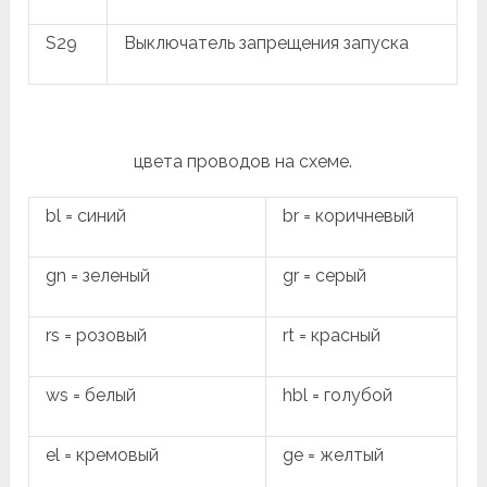
S29
Выключатель запрещения запуска
цвета проводов на схеме.
bl = синий
br = коричневый
gn = зеленый
gr = серый
rs = розовый
rt = красный
ws = белый
hbl = голубой
el = кремовый
ge = желтый