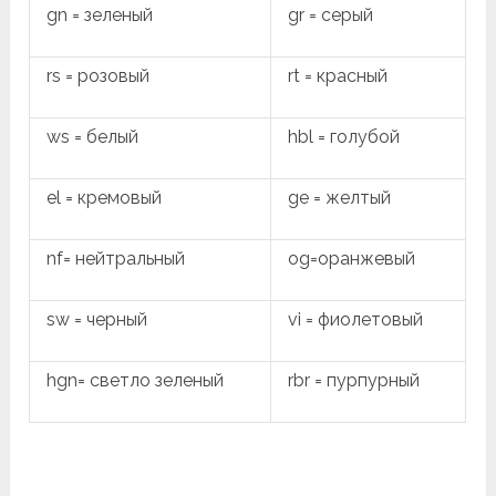
gn = зеленый
gr = серый
rs = розовый
rt = красный
ws = белый
hbl = голубой
el = кремовый
ge = желтый
nf= нейтральный
og=оранжевый
sw = черный
vi = фиолетовый
hgn= светло зеленый
rbr = пурпурный