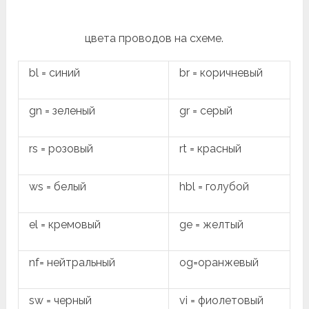
цвета проводов на схеме.
bl = синий
br = коричневый
gn = зеленый
gr = серый
rs = розовый
rt = красный
ws = белый
hbl = голубой
el = кремовый
ge = желтый
nf= нейтральный
og=оранжевый
sw = черный
vi = фиолетовый