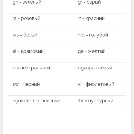
gn = зеленый
gr = серый
rs = розовый
rt = красный
ws = белый
hbl = голубой
el = кремовый
ge = желтый
nf= нейтральный
og=оранжевый
sw = черный
vi = фиолетовый
hgn= светло зеленый
rbr = пурпурный