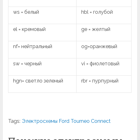
ws = белый
hbl = голубой
el = кремовый
ge = желтый
nf= нейтральный
og=оранжевый
sw = черный
vi = фиолетовый
hgn= светло зеленый
rbr = пурпурный
Tags:
Электросхемы Ford Tourneo Connect