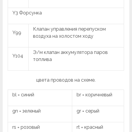
Y3 Форсунка
Клапан управления перепуском
Y99
воздуха на холостом ходу
Э/м клапан аккумулятора паров
Y104
топлива
цвета проводов на схеме.
bl = синий
br = коричневый
gn = зеленый
gr = серый
rs = розовый
rt = красный