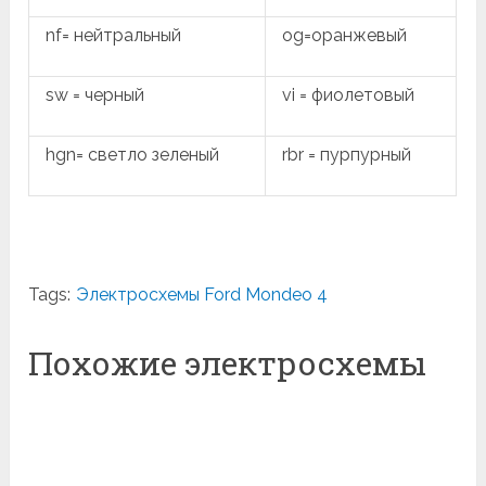
nf= нейтральный
og=оранжевый
sw = черный
vi = фиолетовый
hgn= светло зеленый
rbr = пурпурный
Tags:
Электросхемы Ford Mondeo 4
Похожие электросхемы