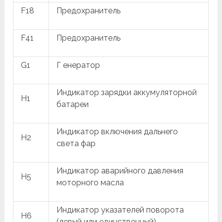
F18
Предохранитель
F41
Предохранитель
G1
Г енератор
Индикатор зарядки аккумуляторной
H1
батареи
Индикатор включения дальнего
H2
света фар
Индикатор аварийного давления
H5
моторного масла
Индикатор указателей поворота
H6
(левый или единственный)