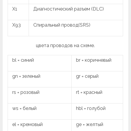
X1
Диагностический разъем (DLC)
X93
Спиральный провод(SRS)
цвета проводов на схеме.
bl = синий
br = коричневый
gn = зеленый
gr = серый
rs = розовый
rt = красный
ws = белый
hbl = голубой
el = кремовый
ge = желтый