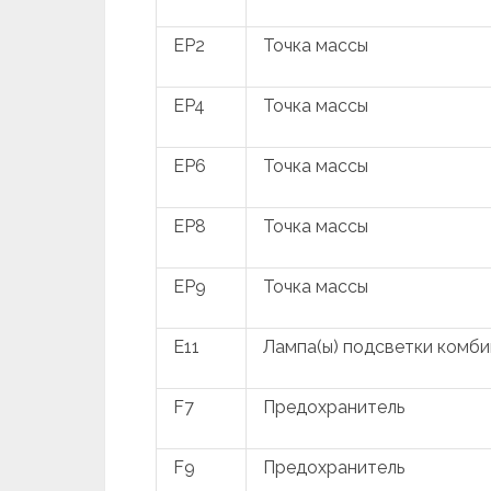
EP2
Точка массы
EP4
Точка массы
EP6
Точка массы
EP8
Точка массы
EP9
Точка массы
E11
Лампа(ы) подсветки комб
F7
Предохранитель
F9
Предохранитель