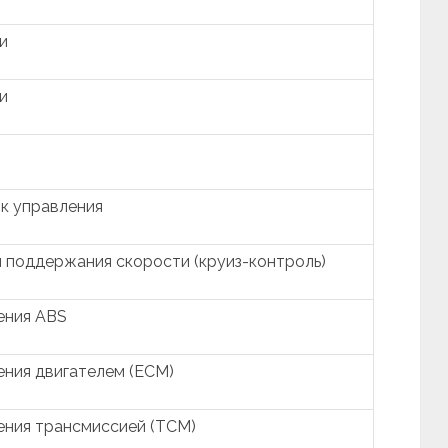
и
и
к управления
 поддержания скорости (круиз-контроль)
ения ABS
ения двигателем (ECM)
ения трансмиссией (TCM)