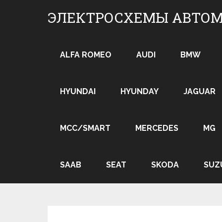
Skip
ЭЛЕКТРОСХЕМЫ АВТО
to
content
ALFA ROMEO
AUDI
BMW
HYUNDAI
HYUNDAY
JAGUAR
MCC/SMART
MERCEDES
MG
SAAB
SEAT
SKODA
SUZ