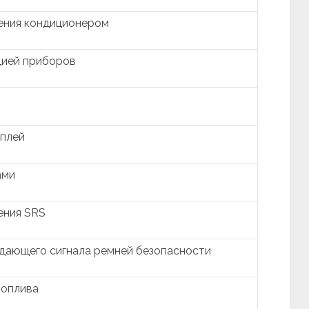
ения кондиционером
цией приборов
плей
ами
ения SRS
дающего сигнала ремней безопасности
топлива