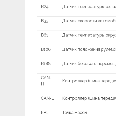
B24
Датчик температуры охл
B33
Датчик скорости автомоб
B61
Датчик температуры окр
B106
Датчик положения рулево
B188
Датчик бокового перемещ
CAN-
Контроллер (шина передач
H
CAN-L
Контроллер (шина передач
EP1
Точка массы