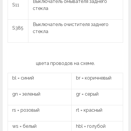
Выключатель омывателя заднего
S11
стекла
Выключатель очистителя заднего
S385
стекла
цвета проводов на схеме.
bl = синий
br = коричневый
gn = зеленый
gr = серый
rs = розовый
rt = красный
ws = белый
hbl = голубой