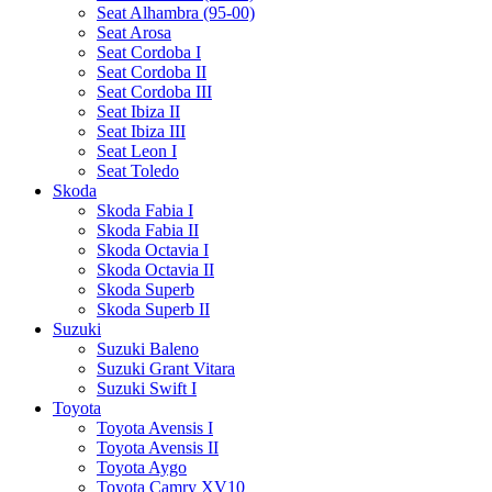
Seat Alhambra (95-00)
Seat Arosa
Seat Cordoba I
Seat Cordoba II
Seat Cordoba III
Seat Ibiza II
Seat Ibiza III
Seat Leon I
Seat Toledo
Skoda
Skoda Fabia I
Skoda Fabia II
Skoda Octavia I
Skoda Octavia II
Skoda Superb
Skoda Superb II
Suzuki
Suzuki Baleno
Suzuki Grant Vitara
Suzuki Swift I
Toyota
Toyota Avensis I
Toyota Avensis II
Toyota Aygo
Toyota Camry XV10