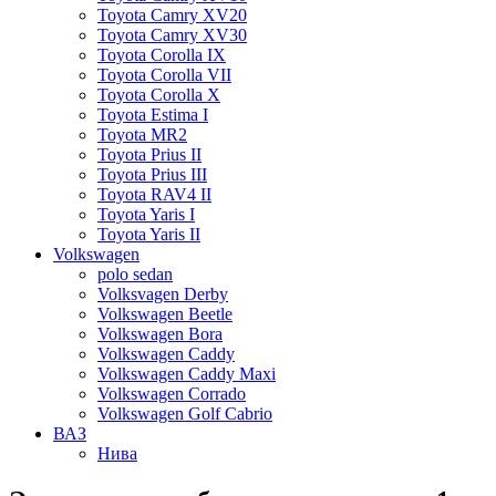
Toyota Camry XV20
Toyota Camry XV30
Toyota Corolla IX
Toyota Corolla VII
Toyota Corolla X
Toyota Estima I
Toyota MR2
Toyota Prius II
Toyota Prius III
Toyota RAV4 II
Toyota Yaris I
Toyota Yaris II
Volkswagen
polo sedan
Volksvagen Derby
Volkswagen Beetle
Volkswagen Bora
Volkswagen Caddy
Volkswagen Caddy Maxi
Volkswagen Corrado
Volkswagen Golf Cabrio
ВАЗ
Нива