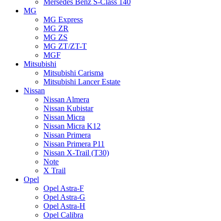
Mersedes Benz S-Class 140
MG
MG Express
MG ZR
MG ZS
MG ZT/ZT-T
MGF
Mitsubishi
Mitsubishi Carisma
Mitsubishi Lancer Estate
Nissan
Nissan Almera
Nissan Kubistar
Nissan Micra
Nissan Micra K12
Nissan Primera
Nissan Primera P11
Nissan X-Trail (T30)
Note
X Trail
Opel
Opel Astra-F
Opel Astra-G
Opel Astra-H
Opel Calibra