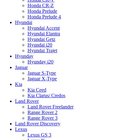
Honda CR-Z
Honda Prelude
Honda Prelude 4
Hyundai
Hyundai Accent
Hyundai Elantra
Hyundai Getz
Hyundai i20
Hyundai Trajet
Hyunday
Hyunday i20
Jaguar
Jaguar S-Type
Jaguar X-Type
Kia
Kia Ceed
Kia Clarus/ Credos
Land Rover
Land Rover Freelander
Range Rover 2
Range Rover 3
Land Rover Discovery
Lexus
Lexus GS 3