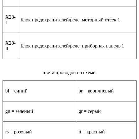
X28-
Блок предохранителей/реле, моторный отсек 1
I
X28-
Блок предохранителей/реле, приборная панель 1
II
цвета проводов на схеме.
bl = синий
br = коричневый
gn = зеленый
gr = серый
rs = розовый
rt = красный