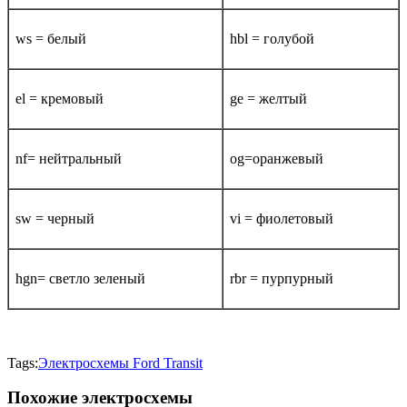
ws = белый
hbl = голубой
el = кремовый
ge = желтый
nf= нейтральный
og=оранжевый
sw = черный
vi = фиолетовый
hgn= светло зеленый
rbr = пурпурный
Tags:
Электросхемы Ford Transit
Похожие электросхемы