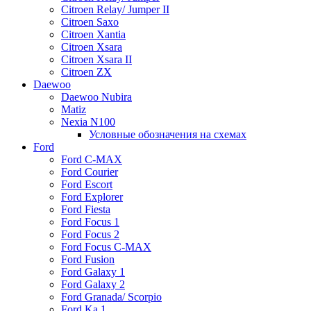
Citroen Relay/ Jumper II
Citroen Saxo
Citroen Xantia
Citroen Xsara
Citroen Xsara II
Citroen ZX
Daewoo
Daewoo Nubira
Matiz
Nexia N100
Условные обозначения на схемах
Ford
Ford C-MAX
Ford Courier
Ford Escort
Ford Explorer
Ford Fiesta
Ford Focus 1
Ford Focus 2
Ford Focus C-MAX
Ford Fusion
Ford Galaxy 1
Ford Galaxy 2
Ford Granada/ Scorpio
Ford Ka 1