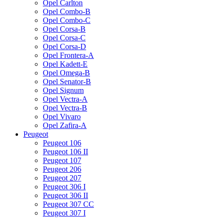
Opel Carlton
Opel Combo-B
Opel Combo-C
Opel Corsa-B
Opel Corsa-C
Opel Corsa-D
Opel Frontera-A
Opel Kadett-E
Opel Omega-B
Opel Senator-B
Opel Signum
Opel Vectra-A
Opel Vectra-B
Opel Vivaro
Opel Zafira-A
Peugeot
Peugeot 106
Peugeot 106 II
Peugeot 107
Peugeot 206
Peugeot 207
Peugeot 306 I
Peugeot 306 II
Peugeot 307 CC
Peugeot 307 I