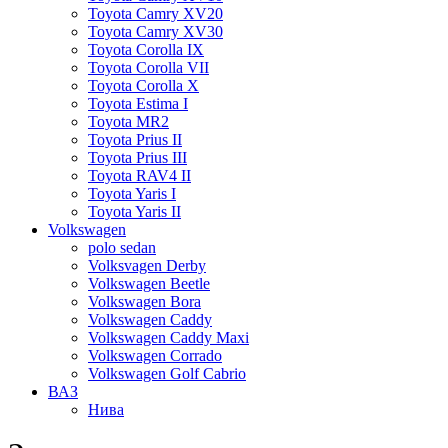
Toyota Camry XV20
Toyota Camry XV30
Toyota Corolla IX
Toyota Corolla VII
Toyota Corolla X
Toyota Estima I
Toyota MR2
Toyota Prius II
Toyota Prius III
Toyota RAV4 II
Toyota Yaris I
Toyota Yaris II
Volkswagen
polo sedan
Volksvagen Derby
Volkswagen Beetle
Volkswagen Bora
Volkswagen Caddy
Volkswagen Caddy Maxi
Volkswagen Corrado
Volkswagen Golf Cabrio
ВАЗ
Нива