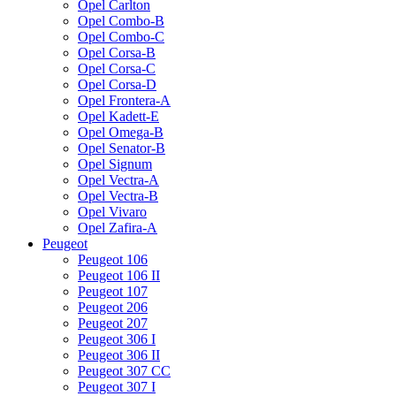
Opel Carlton
Opel Combo-B
Opel Combo-C
Opel Corsa-B
Opel Corsa-C
Opel Corsa-D
Opel Frontera-A
Opel Kadett-E
Opel Omega-B
Opel Senator-B
Opel Signum
Opel Vectra-A
Opel Vectra-B
Opel Vivaro
Opel Zafira-A
Peugeot
Peugeot 106
Peugeot 106 II
Peugeot 107
Peugeot 206
Peugeot 207
Peugeot 306 I
Peugeot 306 II
Peugeot 307 CC
Peugeot 307 I