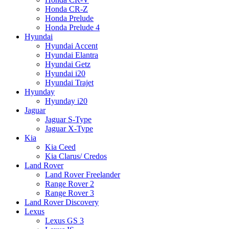
Honda CR-Z
Honda Prelude
Honda Prelude 4
Hyundai
Hyundai Accent
Hyundai Elantra
Hyundai Getz
Hyundai i20
Hyundai Trajet
Hyunday
Hyunday i20
Jaguar
Jaguar S-Type
Jaguar X-Type
Kia
Kia Ceed
Kia Clarus/ Credos
Land Rover
Land Rover Freelander
Range Rover 2
Range Rover 3
Land Rover Discovery
Lexus
Lexus GS 3