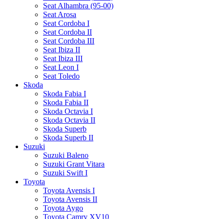
Seat Alhambra (95-00)
Seat Arosa
Seat Cordoba I
Seat Cordoba II
Seat Cordoba III
Seat Ibiza II
Seat Ibiza III
Seat Leon I
Seat Toledo
Skoda
Skoda Fabia I
Skoda Fabia II
Skoda Octavia I
Skoda Octavia II
Skoda Superb
Skoda Superb II
Suzuki
Suzuki Baleno
Suzuki Grant Vitara
Suzuki Swift I
Toyota
Toyota Avensis I
Toyota Avensis II
Toyota Aygo
Toyota Camry XV10