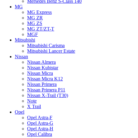
Mersedes Benz S-Class 140
MG
MG Express
MG ZR
MG ZS
MG ZT/ZT-T
MGF
Mitsubishi
Mitsubishi Carisma
Mitsubishi Lancer Estate
Nissan
Nissan Almera
Nissan Kubistar
Nissan Micra
Nissan Micra K12
Nissan Primera
Nissan Primera P11
Nissan X-Trail (T30)
Note
X Trail
Opel
Opel Astra-F
Opel Astra-G
Opel Astra-H
Opel Calibra