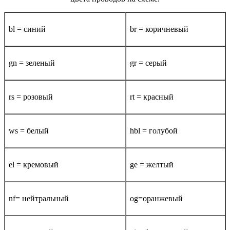
bl = синий
br = коричневый
gn = зеленый
gr = серый
rs = розовый
rt = красный
ws = белый
hbl = голубой
el = кремовый
ge = желтый
nf= нейтральный
og=оранжевый