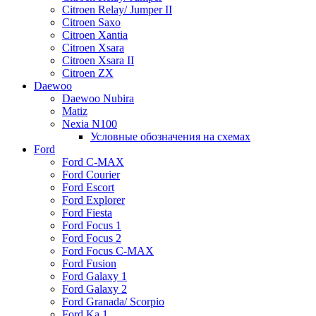
Citroen Relay/ Jumper II
Citroen Saxo
Citroen Xantia
Citroen Xsara
Citroen Xsara II
Citroen ZX
Daewoo
Daewoo Nubira
Matiz
Nexia N100
Условные обозначения на схемах
Ford
Ford C-MAX
Ford Courier
Ford Escort
Ford Explorer
Ford Fiesta
Ford Focus 1
Ford Focus 2
Ford Focus C-MAX
Ford Fusion
Ford Galaxy 1
Ford Galaxy 2
Ford Granada/ Scorpio
Ford Ka 1