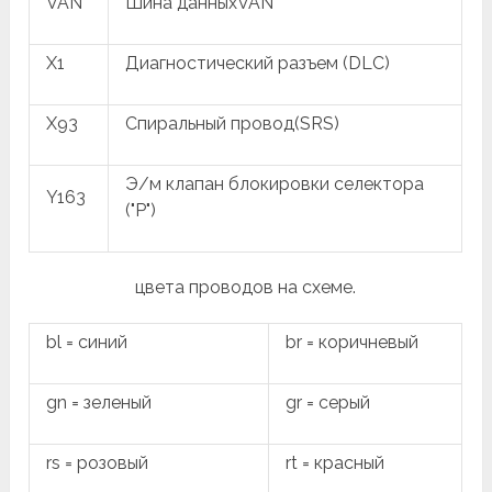
VAN
Шина данныхVAN
X1
Диагностический разъем (DLC)
X93
Спиральный провод(SRS)
Э/м клапан блокировки селектора
Y163
("P")
цвета проводов на схеме.
bl = синий
br = коричневый
gn = зеленый
gr = серый
rs = розовый
rt = красный