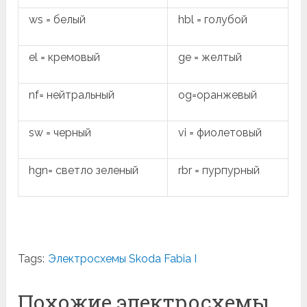
ws = белый
hbl = голубой
el = кремовый
ge = желтый
nf= нейтральный
og=оранжевый
sw = черный
vi = фиолетовый
hgn= светло зеленый
rbr = пурпурный
Tags:
Электросхемы Skoda Fabia I
Похожие электросхемы