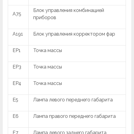
Блок управления комбинацией
A75
приборов
A191
Блок управления корректором фар
EP1
Точка массы
EP3
Точка массы
EP4
Точка массы
E5
Лампа левого переднего габарита
E6
Лампа правого переднего габарита
E7
Лампа левого заднего габарита