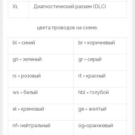
X1
Диагностический разъем (DLC)
цвета проводов на схеме.
bl = синий
br = коричневый
gn = зеленый
gr = серый
rs = розовый
rt = красный
ws = белый
hbl = голубой
el = кремовый
ge = желтый
nf= нейтральный
og=оранжевый