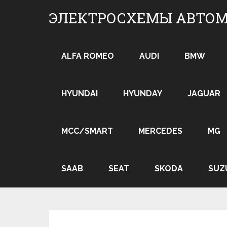
Skip
ЭЛЕКТРОСХЕМЫ АВТО
to
content
ALFA ROMEO
AUDI
BMW
HYUNDAI
HYUNDAY
JAGUAR
MCC/SMART
MERCEDES
MG
SAAB
SEAT
SKODA
SUZ