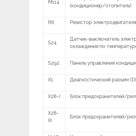
M114
(кондиционер/отопитель)
R6
Резистор электродвигателя
Датчик-выключатель элект
S24
охлаждения по температу
S292
Панель управления кондиц
X1
Диагностический разъем (D
X28-I
Блок предохранителей/реле
X28-
Блок предохранителей/рел
III