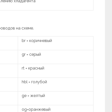
влению хладагента
роводов на схеме.
br = коричневый
gr = серый
rt = красный
hbl = голубой
ge = желтый
og=оранжевый