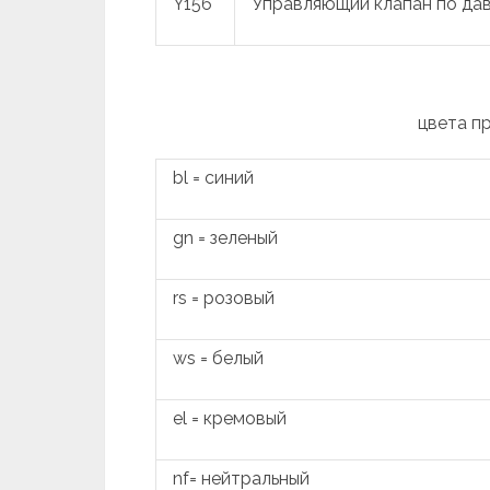
Y156
Управляющий клапан по да
цвета п
bl = синий
gn = зеленый
rs = розовый
ws = белый
el = кремовый
nf= нейтральный