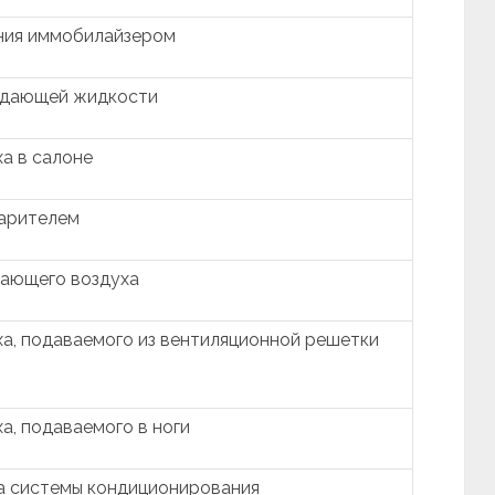
ния иммобилайзером
ждающей жидкости
а в салоне
парителем
ающего воздуха
а, подаваемого из вентиляционной решетки
а, подаваемого в ноги
а системы кондиционирования