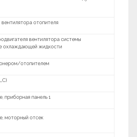
 вентилятора отопителя
родвигателя вентилятора системы
ре охлаждающей жидкости
ионером/отопителем
LC)
, приборная панель 1
е, моторный отсек