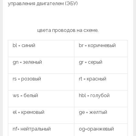
управления двигателем (ЭБУ)
цвета проводов на схеме.
bl = синий
br = коричневый
gn = зеленый
gr = серый
rs = розовый
rt = красный
ws = белый
hbl = голубой
el = кремовый
ge = желтый
nf= нейтральный
og=оранжевый