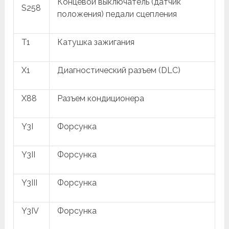
Концевой выключатель (датчик
S258
положения) педали сцепления
T1
Катушка зажигания
X1
Диагностический разъем (DLC)
X88
Разъем кондиционера
Y3I
Форсунка
Y3II
Форсунка
Y3III
Форсунка
Y3IV
Форсунка