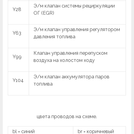
Э/м клапан системы рециркуляции
Y28
ОГ (EGR)
Э/м клапан управления регулятором
Y63
давления топлива
Клапан управления перепуском
Y99
воздуха на холостом ходу
Э/м клапан аккумулятора паров
Y104
топлива
цвета проводов на схеме.
bl = синий
br = коричневый