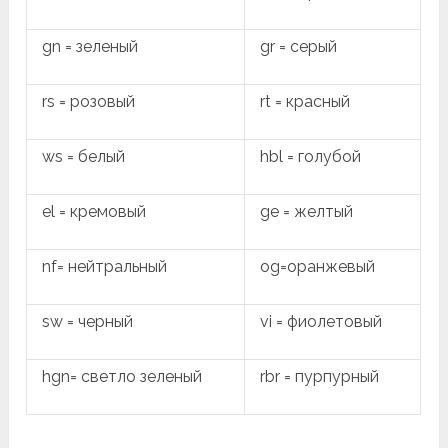
gn = зеленый
gr = серый
rs = розовый
rt = красный
ws = белый
hbl = голубой
el = кремовый
ge = желтый
nf= нейтральный
og=оранжевый
sw = черный
vi = фиолетовый
hgn= светло зеленый
rbr = пурпурный