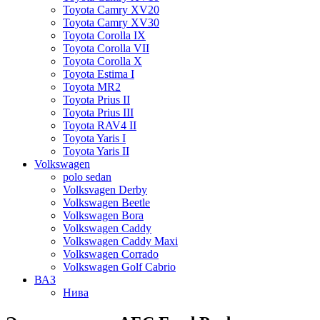
Toyota Camry XV20
Toyota Camry XV30
Toyota Corolla IX
Toyota Corolla VII
Toyota Corolla X
Toyota Estima I
Toyota MR2
Toyota Prius II
Toyota Prius III
Toyota RAV4 II
Toyota Yaris I
Toyota Yaris II
Volkswagen
polo sedan
Volksvagen Derby
Volkswagen Beetle
Volkswagen Bora
Volkswagen Caddy
Volkswagen Caddy Maxi
Volkswagen Corrado
Volkswagen Golf Cabrio
ВАЗ
Нива