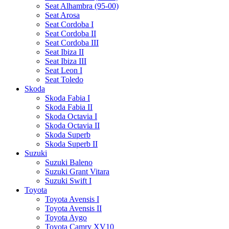
Seat Alhambra (95-00)
Seat Arosa
Seat Cordoba I
Seat Cordoba II
Seat Cordoba III
Seat Ibiza II
Seat Ibiza III
Seat Leon I
Seat Toledo
Skoda
Skoda Fabia I
Skoda Fabia II
Skoda Octavia I
Skoda Octavia II
Skoda Superb
Skoda Superb II
Suzuki
Suzuki Baleno
Suzuki Grant Vitara
Suzuki Swift I
Toyota
Toyota Avensis I
Toyota Avensis II
Toyota Aygo
Toyota Camry XV10