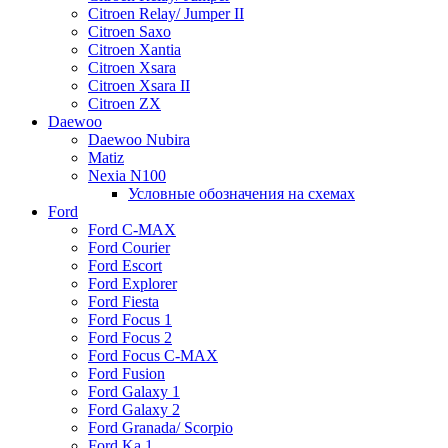
Citroen Relay/ Jumper II
Citroen Saxo
Citroen Xantia
Citroen Xsara
Citroen Xsara II
Citroen ZX
Daewoo
Daewoo Nubira
Matiz
Nexia N100
Условные обозначения на схемах
Ford
Ford C-MAX
Ford Courier
Ford Escort
Ford Explorer
Ford Fiesta
Ford Focus 1
Ford Focus 2
Ford Focus C-MAX
Ford Fusion
Ford Galaxy 1
Ford Galaxy 2
Ford Granada/ Scorpio
Ford Ka 1