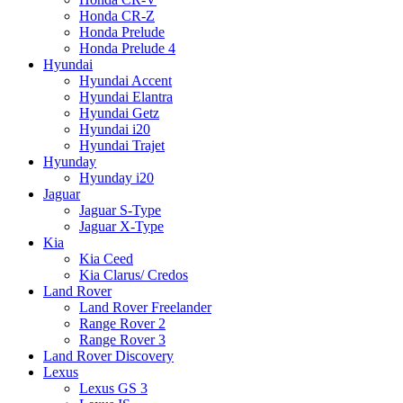
Honda CR-Z
Honda Prelude
Honda Prelude 4
Hyundai
Hyundai Accent
Hyundai Elantra
Hyundai Getz
Hyundai i20
Hyundai Trajet
Hyunday
Hyunday i20
Jaguar
Jaguar S-Type
Jaguar X-Type
Kia
Kia Ceed
Kia Clarus/ Credos
Land Rover
Land Rover Freelander
Range Rover 2
Range Rover 3
Land Rover Discovery
Lexus
Lexus GS 3