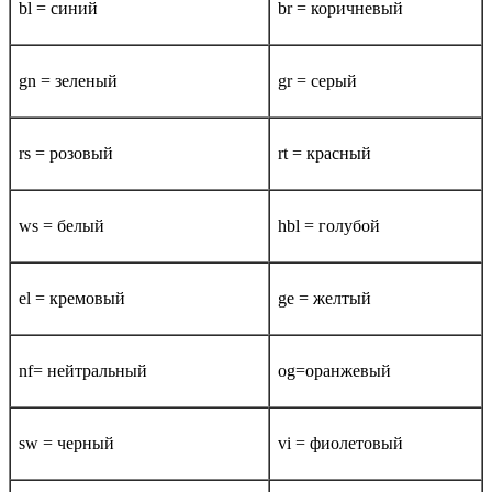
bl = синий
br = коричневый
gn = зеленый
gr = серый
rs = розовый
rt = красный
ws = белый
hbl = голубой
el = кремовый
ge = желтый
nf= нейтральный
og=оранжевый
sw = черный
vi = фиолетовый