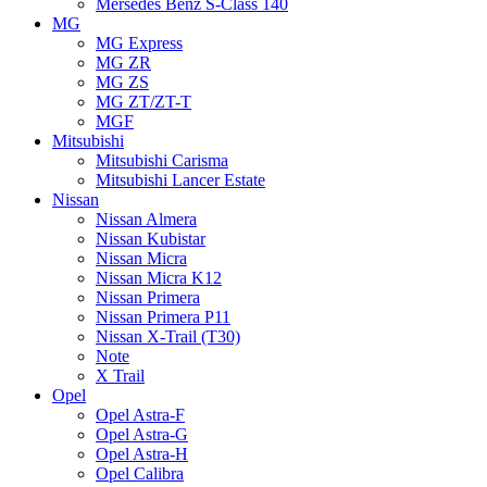
Mersedes Benz S-Class 140
MG
MG Express
MG ZR
MG ZS
MG ZT/ZT-T
MGF
Mitsubishi
Mitsubishi Carisma
Mitsubishi Lancer Estate
Nissan
Nissan Almera
Nissan Kubistar
Nissan Micra
Nissan Micra K12
Nissan Primera
Nissan Primera P11
Nissan X-Trail (T30)
Note
X Trail
Opel
Opel Astra-F
Opel Astra-G
Opel Astra-H
Opel Calibra