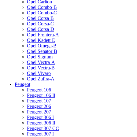
Opel Carlton
Opel Combo-B
Opel Combo-C
Opel Corsa-B
Opel Corsa-C
Opel Corsa-D
Opel Frontera-A
Opel Kadett-E
Opel Omega-B
Opel Senator-B
Opel Signum
Opel Vectra-A
Opel Vectra-B
Opel Vivaro
Opel Zafira-A
Peugeot
Peugeot 106
Peugeot 106 II
Peugeot 107
Peugeot 206
Peugeot 207
Peugeot 306 I
Peugeot 306 II
Peugeot 307 CC
Peugeot 307 I