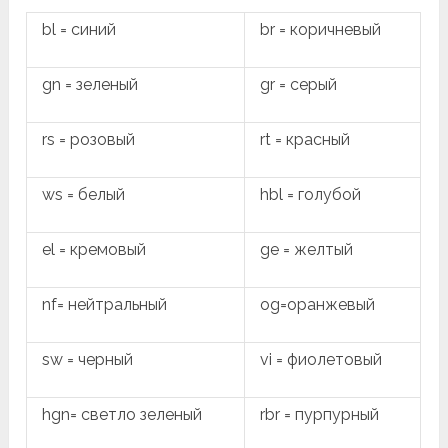
bl = синий
br = коричневый
gn = зеленый
gr = серый
rs = розовый
rt = красный
ws = белый
hbl = голубой
el = кремовый
ge = желтый
nf= нейтральный
og=оранжевый
sw = черный
vi = фиолетовый
hgn= светло зеленый
rbr = пурпурный