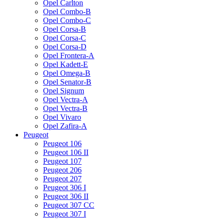
Opel Carlton
Opel Combo-B
Opel Combo-C
Opel Corsa-B
Opel Corsa-C
Opel Corsa-D
Opel Frontera-A
Opel Kadett-E
Opel Omega-B
Opel Senator-B
Opel Signum
Opel Vectra-A
Opel Vectra-B
Opel Vivaro
Opel Zafira-A
Peugeot
Peugeot 106
Peugeot 106 II
Peugeot 107
Peugeot 206
Peugeot 207
Peugeot 306 I
Peugeot 306 II
Peugeot 307 CC
Peugeot 307 I