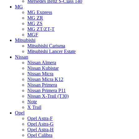
Mersedes Benz S-Class 140
MG
MG Express
MG ZR
MG ZS
MG ZT/ZT-T
MGF
Mitsubishi
Mitsubishi Carisma
Mitsubishi Lancer Estate
Nissan
Nissan Almera
Nissan Kubistar
Nissan Micra
Nissan Micra K12
Nissan Primera
Nissan Primera P11
Nissan X-Trail (T30)
Note
X Trail
Opel
Opel Astra-F
Opel Astra-G
Opel Astra-H
Opel Calibra