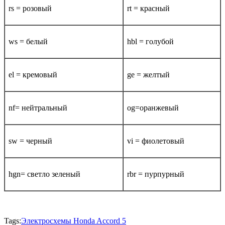
rs = розовый
rt = красный
ws = белый
hbl = голубой
el = кремовый
ge = желтый
nf= нейтральный
og=оранжевый
sw = черный
vi = фиолетовый
hgn= светло зеленый
rbr = пурпурный
Tags:
Электросхемы Honda Accord 5