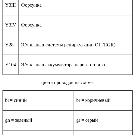
Y3III
Форсунка
Y3IV
Форсунка
Y28
Э/м клапан системы рециркуляции ОГ (EGR)
Y104
Э/м клапан аккумулятора паров топлива
цвета проводов на схеме.
bl = синий
br = коричневый
gn = зеленый
gr = серый