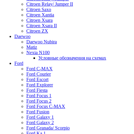
Citroen Relay/ Jumper II
Citroen Saxo
Citroen Xantia
Citroen Xsara
Citroen Xsara II
Citroen ZX
Daewoo
Daewoo Nubira
Matiz
Nexia N100
Условные обозначения на схемах
Ford
Ford C-MAX
Ford Courier
Ford Escort
Ford Explorer
Ford Fiesta
Ford Focus 1
Ford Focus 2
Ford Focus C-MAX
Ford Fusion
Ford Galaxy 1
Ford Galaxy 2
Ford Granada/ Scorpio
Ford Ka 1