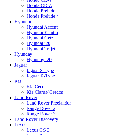
Honda CR-Z
Honda Prelude
Honda Prelude 4
Hyundai
Hyundai Accent
Hyundai Elantra
Hyundai Getz
Hyundai i20
Hyundai Trajet
Hyunday
Hyunday i20
Jaguar
Jaguar S-Type
Jaguar X-Type
Kia
Kia Ceed
Kia Clarus/ Credos
Land Rover
Land Rover Freelander
Range Rover 2
Range Rover 3
Land Rover Discovery
Lexus
Lexus GS 3