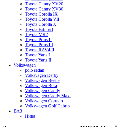
Toyota Camry XV20
Toyota Camry XV30
Toyota Corolla IX
Toyota Corolla VII
Toyota Corolla X
Toyota Estima I
Toyota MR2
Toyota Prius II
Toyota Prius III
Toyota RAV4 II
Toyota Yaris I
Toyota Yaris II
Volkswagen
polo sedan
Volksvagen Derby
Volkswagen Beetle
Volkswagen Bora
Volkswagen Caddy
Volkswagen Caddy Maxi
Volkswagen Corrado
Volkswagen Golf Cabrio
ВАЗ
Нива