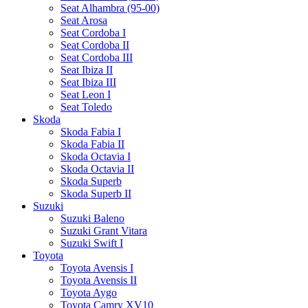
Seat Alhambra (95-00)
Seat Arosa
Seat Cordoba I
Seat Cordoba II
Seat Cordoba III
Seat Ibiza II
Seat Ibiza III
Seat Leon I
Seat Toledo
Skoda
Skoda Fabia I
Skoda Fabia II
Skoda Octavia I
Skoda Octavia II
Skoda Superb
Skoda Superb II
Suzuki
Suzuki Baleno
Suzuki Grant Vitara
Suzuki Swift I
Toyota
Toyota Avensis I
Toyota Avensis II
Toyota Aygo
Toyota Camry XV10