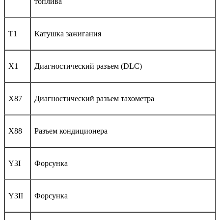
топлива
T1
Катушка зажигания
X1
Диагностический разъем (DLC)
X87
Диагностический разъем тахометра
X88
Разъем кондиционера
Y3I
Форсунка
Y3II
Форсунка