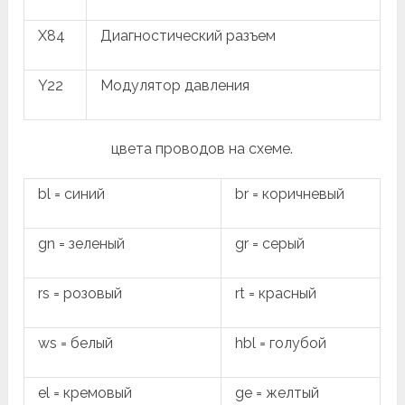
X84
Диагностический разъем
Y22
Модулятор давления
цвета проводов на схеме.
bl = синий
br = коричневый
gn = зеленый
gr = серый
rs = розовый
rt = красный
ws = белый
hbl = голубой
el = кремовый
ge = желтый