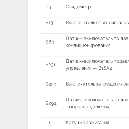
P9
Спидометр
S13
Выключатель стоп-сигналов
Датчик-выключатель по дав
S63
кондиционирования
Датчик-выключатель подавл
S231
управления — B16A2
S259
Выключатель запрещения за
Датчик-выключатель по дав
S294
газораспределения)
T1
Катушка зажигания