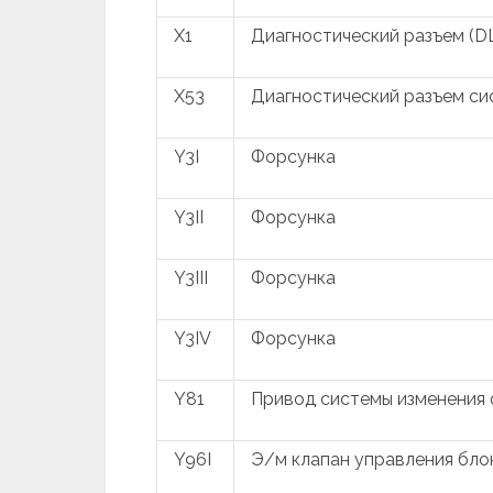
X1
Диагностический разъем (D
X53
Диагностический разъем си
Y3I
Форсунка
Y3II
Форсунка
Y3III
Форсунка
Y3IV
Форсунка
Y81
Привод системы изменения 
Y96I
Э/м клапан управления бло