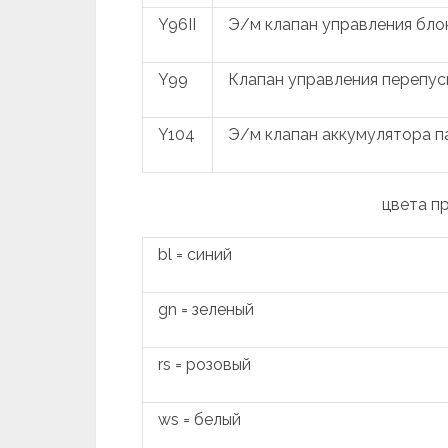
Y96II
Э/м клапан управления бло
Y99
Клапан управления перепус
Y104
Э/м клапан аккумулятора п
цвета п
bl = синий
gn = зеленый
rs = розовый
ws = белый