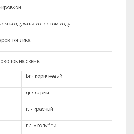
кировкой
ком воздуха на холостом ходу
аров топлива
роводов на схеме.
br = коричневый
gr = серый
rt = красный
hbl = голубой