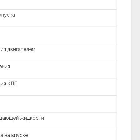
апуска
ия двигателем
ания
ния КПП
ждающей жидкости
а на впуске