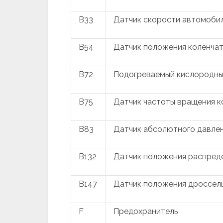
B33
Датчик скорости автомоби
B54
Датчик положения коленчат
B72
Подогреваемый кислородны
B75
Датчик частоты вращения к
B83
Датчик абсолютного давлен
B132
Датчик положения распреде
B147
Датчик положения дроссель
F
Предохранитель