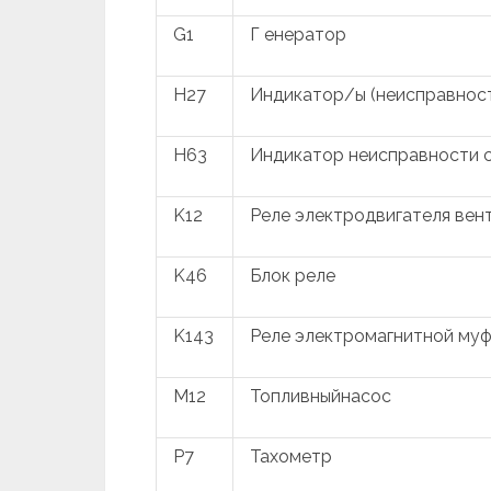
G1
Г енератор
H27
Индикатор/ы (неисправност
H63
Индикатор неисправности с
K12
Реле электродвигателя вен
K46
Блок реле
K143
Реле электромагнитной му
M12
Топливныйнасос
P7
Тахометр