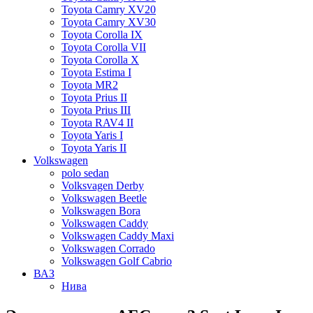
Toyota Camry XV20
Toyota Camry XV30
Toyota Corolla IX
Toyota Corolla VII
Toyota Corolla X
Toyota Estima I
Toyota MR2
Toyota Prius II
Toyota Prius III
Toyota RAV4 II
Toyota Yaris I
Toyota Yaris II
Volkswagen
polo sedan
Volksvagen Derby
Volkswagen Beetle
Volkswagen Bora
Volkswagen Caddy
Volkswagen Caddy Maxi
Volkswagen Corrado
Volkswagen Golf Cabrio
ВАЗ
Нива