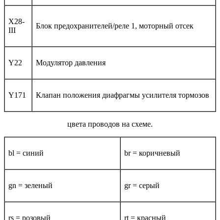
X28-
Блок предохранителей/реле 1, моторный отсек
III
Y22
Модулятор давления
Y171
Клапан положения диафрагмы усилителя тормозов
цвета проводов на схеме.
bl = синий
br = коричневый
gn = зеленый
gr = серый
rs = розовый
rt = красный