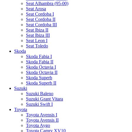
Seat Alhambra (95-00)
Seat Arosa
Seat Cordoba I
Seat Cordoba II
Seat Cordoba III
Seat Ibiza II
Seat Ibiza III
Seat Leon I
Seat Toledo
Skoda
Skoda Fabia I
Skoda Fabia II
Skoda Octavia I
Skoda Octavia II
Skoda Superb
Skoda Superb II
Suzuki
Suzuki Baleno
Suzuki Grant Vitara
Suzuki Swift I
Toyota
Toyota Avensis I
Toyota Avensis II
Toyota Aygo
Toyota Camry XV10