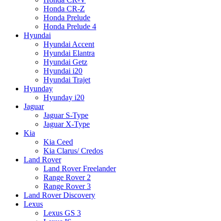
Honda CR-Z
Honda Prelude
Honda Prelude 4
Hyundai
Hyundai Accent
Hyundai Elantra
Hyundai Getz
Hyundai i20
Hyundai Trajet
Hyunday
Hyunday i20
Jaguar
Jaguar S-Type
Jaguar X-Type
Kia
Kia Ceed
Kia Clarus/ Credos
Land Rover
Land Rover Freelander
Range Rover 2
Range Rover 3
Land Rover Discovery
Lexus
Lexus GS 3