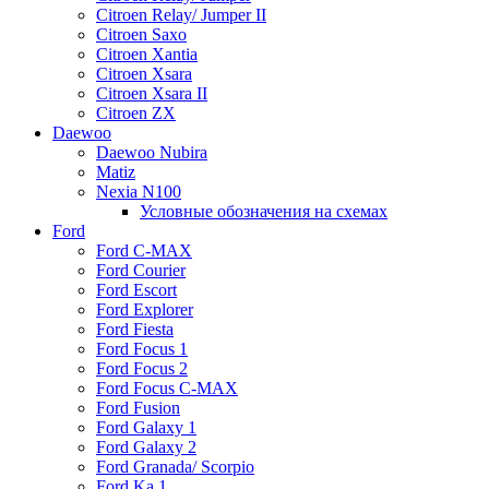
Citroen Relay/ Jumper II
Citroen Saxo
Citroen Xantia
Citroen Xsara
Citroen Xsara II
Citroen ZX
Daewoo
Daewoo Nubira
Matiz
Nexia N100
Условные обозначения на схемах
Ford
Ford C-MAX
Ford Courier
Ford Escort
Ford Explorer
Ford Fiesta
Ford Focus 1
Ford Focus 2
Ford Focus C-MAX
Ford Fusion
Ford Galaxy 1
Ford Galaxy 2
Ford Granada/ Scorpio
Ford Ka 1