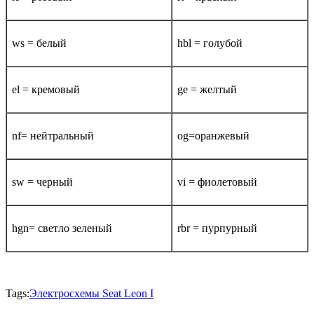
ws = белый
hbl = голубой
el = кремовый
ge = желтый
nf= нейтральный
og=оранжевый
sw = черный
vi = фиолетовый
hgn= светло зеленый
rbr = пурпурный
Tags:
Электросхемы Seat Leon I