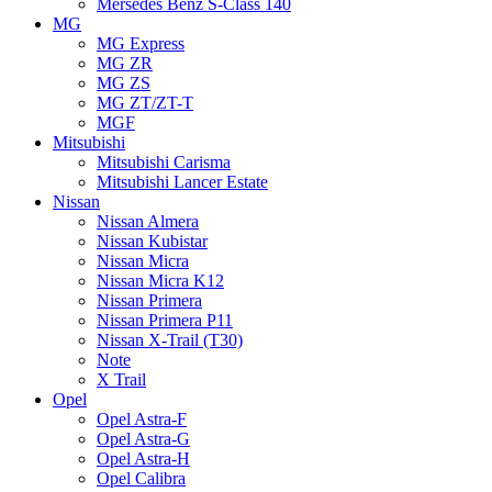
Mersedes Benz S-Class 140
MG
MG Express
MG ZR
MG ZS
MG ZT/ZT-T
MGF
Mitsubishi
Mitsubishi Carisma
Mitsubishi Lancer Estate
Nissan
Nissan Almera
Nissan Kubistar
Nissan Micra
Nissan Micra K12
Nissan Primera
Nissan Primera P11
Nissan X-Trail (T30)
Note
X Trail
Opel
Opel Astra-F
Opel Astra-G
Opel Astra-H
Opel Calibra