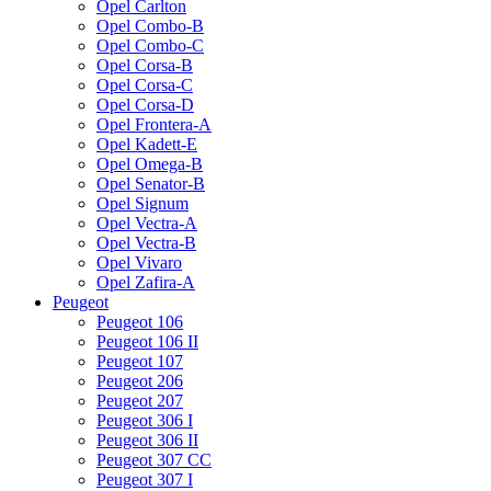
Opel Carlton
Opel Combo-B
Opel Combo-C
Opel Corsa-B
Opel Corsa-C
Opel Corsa-D
Opel Frontera-A
Opel Kadett-E
Opel Omega-B
Opel Senator-B
Opel Signum
Opel Vectra-A
Opel Vectra-B
Opel Vivaro
Opel Zafira-A
Peugeot
Peugeot 106
Peugeot 106 II
Peugeot 107
Peugeot 206
Peugeot 207
Peugeot 306 I
Peugeot 306 II
Peugeot 307 CC
Peugeot 307 I