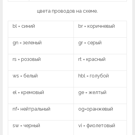
цвета проводов на схеме.
bl = синий
br = коричневый
gn = зеленый
gr = серый
rs = розовый
rt = красный
ws = белый
hbl = голубой
el = кремовый
ge = желтый
nf= нейтральный
og=оранжевый
sw = черный
vi = фиолетовый