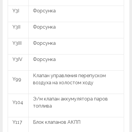
Y3I
Форсунка
Y3II
Форсунка
Y3III
Форсунка
Y3IV
Форсунка
Клапан управления перепуском
Y99
воздуха на холостом ходу
Э/м клапан аккумулятора паров
Y104
топлива
Y117
Блок клапанов АКПП