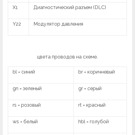
X1
Диагностический разъем (DLC)
Y22
Модулятор давления
цвета проводов на схеме.
bl = синий
br = коричневый
gn = зеленый
gr = серый
rs = розовый
rt = красный
ws = белый
hbl = голубой