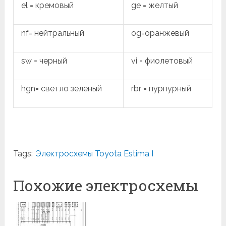
el = кремовый
ge = желтый
nf= нейтральный
og=оранжевый
sw = черный
vi = фиолетовый
hgn= светло зеленый
rbr = пурпурный
Tags:
Электросхемы Toyota Estima I
Похожие электросхемы