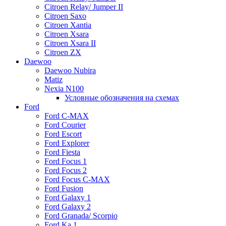
Citroen Relay/ Jumper II
Citroen Saxo
Citroen Xantia
Citroen Xsara
Citroen Xsara II
Citroen ZX
Daewoo
Daewoo Nubira
Matiz
Nexia N100
Условные обозначения на схемах
Ford
Ford C-MAX
Ford Courier
Ford Escort
Ford Explorer
Ford Fiesta
Ford Focus 1
Ford Focus 2
Ford Focus C-MAX
Ford Fusion
Ford Galaxy 1
Ford Galaxy 2
Ford Granada/ Scorpio
Ford Ka 1