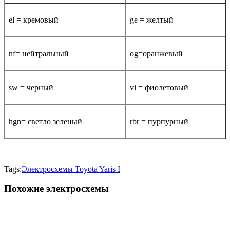
el = кремовый
ge = желтый
nf= нейтральный
og=оранжевый
sw = черный
vi = фиолетовый
hgn= светло зеленый
rbr = пурпурный
Tags:
Электросхемы Toyota Yaris I
Похожие электросхемы