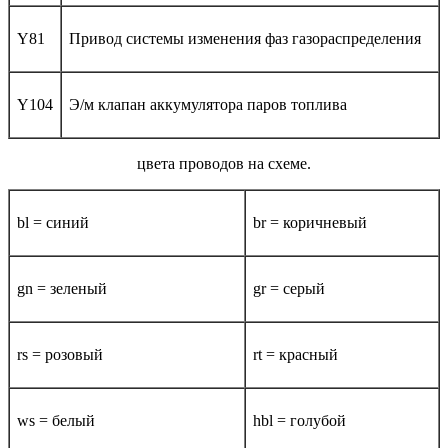
Y81
Привод системы изменения фаз газораспределения
Y104
Э/м клапан аккумулятора паров топлива
цвета проводов на схеме.
bl = синий
br = коричневый
gn = зеленый
gr = серый
rs = розовый
rt = красный
ws = белый
hbl = голубой