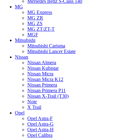
Mersedes Benz S-Class 140
MG
MG Express
MG ZR
MG ZS
MG ZT/ZT-T
MGF
Mitsubishi
Mitsubishi Carisma
Mitsubishi Lancer Estate
Nissan
Nissan Almera
Nissan Kubistar
Nissan Micra
Nissan Micra K12
Nissan Primera
Nissan Primera P11
Nissan X-Trail (T30)
Note
X Trail
Opel
Opel Astra-F
Opel Astra-G
Opel Astra-H
Opel Calibra