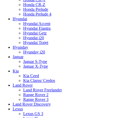
Honda CR-Z
Honda Prelude
Honda Prelude 4
Hyundai
Hyundai Accent
Hyundai Elantra
Hyundai Getz
Hyundai i20
Hyundai Trajet
Hyunday
Hyunday i20
Jaguar
Jaguar S-Type
Jaguar X-Type
Kia
Kia Ceed
Kia Clarus/ Credos
Land Rover
Land Rover Freelander
Range Rover 2
Range Rover 3
Land Rover Discovery
Lexus
Lexus GS 3