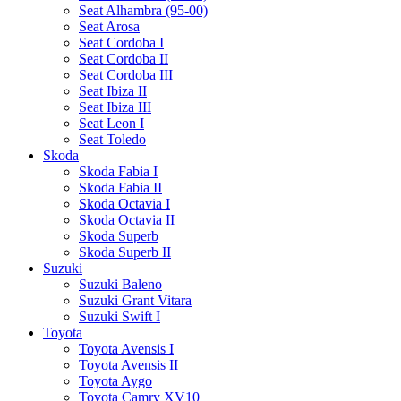
Seat Alhambra (95-00)
Seat Arosa
Seat Cordoba I
Seat Cordoba II
Seat Cordoba III
Seat Ibiza II
Seat Ibiza III
Seat Leon I
Seat Toledo
Skoda
Skoda Fabia I
Skoda Fabia II
Skoda Octavia I
Skoda Octavia II
Skoda Superb
Skoda Superb II
Suzuki
Suzuki Baleno
Suzuki Grant Vitara
Suzuki Swift I
Toyota
Toyota Avensis I
Toyota Avensis II
Toyota Aygo
Toyota Camry XV10