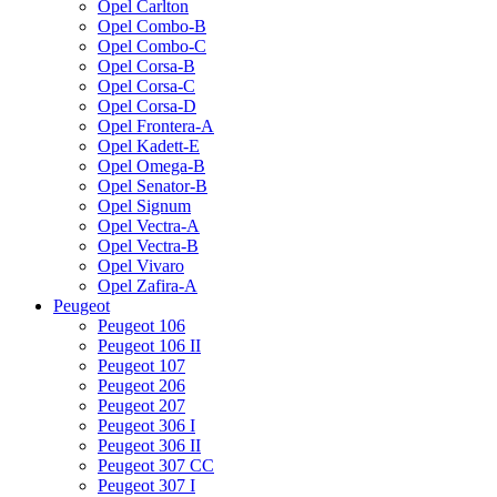
Opel Carlton
Opel Combo-B
Opel Combo-C
Opel Corsa-B
Opel Corsa-C
Opel Corsa-D
Opel Frontera-A
Opel Kadett-E
Opel Omega-B
Opel Senator-B
Opel Signum
Opel Vectra-A
Opel Vectra-B
Opel Vivaro
Opel Zafira-A
Peugeot
Peugeot 106
Peugeot 106 II
Peugeot 107
Peugeot 206
Peugeot 207
Peugeot 306 I
Peugeot 306 II
Peugeot 307 CC
Peugeot 307 I