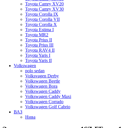
Toyota Camry XV20
Toyota Camry XV30
Toyota Corolla IX
Toyota Corolla VII
Toyota Corolla X
Toyota Estima I
Toyota MR2
Toyota Prius II
Toyota Prius III
Toyota RAV4 II
Toyota Yaris I
Toyota Yaris II
Volkswagen
polo sedan
Volksvagen Derby
Volkswagen Beetle
Volkswagen Bora
Volkswagen Caddy
Volkswagen Caddy Maxi
Volkswagen Corrado
Volkswagen Golf Cabrio
ВАЗ
Нива