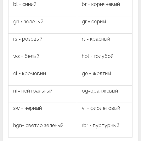
bl = синий
br = коричневый
gn = зеленый
gr = серый
rs = розовый
rt = красный
ws = белый
hbl = голубой
el = кремовый
ge = желтый
nf= нейтральный
og=оранжевый
sw = черный
vi = фиолетовый
hgn= светло зеленый
rbr = пурпурный