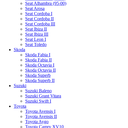
Seat Alhambra (95-00)
Seat Arosa
Seat Cordoba I
Seat Cordoba II
Seat Cordoba III
Seat Ibiza II
Seat Ibiza III
Seat Leon I
Seat Toledo
Skoda
Skoda Fabia I
Skoda Fabia II
Skoda Octavia I
Skoda Octavia II
Skoda Superb
Skoda Superb II
Suzuki
Suzuki Baleno
Suzuki Grant Vitara
Suzuki Swift I
Toyota
Toyota Avensis I
Toyota Avensis II
Toyota Aygo
Toyota Camry XV10