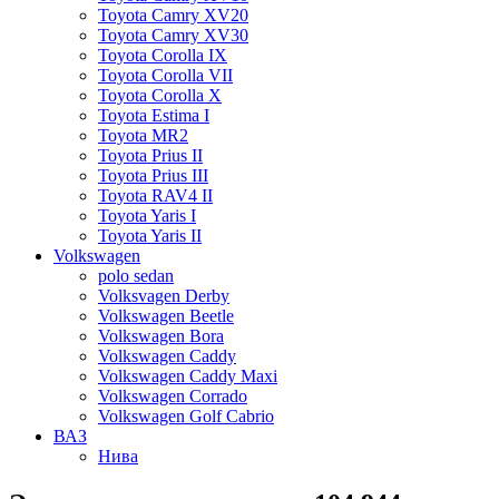
Toyota Camry XV20
Toyota Camry XV30
Toyota Corolla IX
Toyota Corolla VII
Toyota Corolla X
Toyota Estima I
Toyota MR2
Toyota Prius II
Toyota Prius III
Toyota RAV4 II
Toyota Yaris I
Toyota Yaris II
Volkswagen
polo sedan
Volksvagen Derby
Volkswagen Beetle
Volkswagen Bora
Volkswagen Caddy
Volkswagen Caddy Maxi
Volkswagen Corrado
Volkswagen Golf Cabrio
ВАЗ
Нива