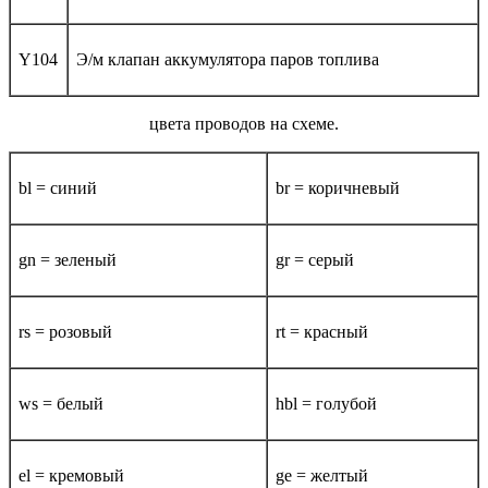
Y104
Э/м клапан аккумулятора паров топлива
цвета проводов на схеме.
bl = синий
br = коричневый
gn = зеленый
gr = серый
rs = розовый
rt = красный
ws = белый
hbl = голубой
el = кремовый
ge = желтый