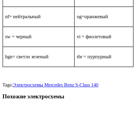
nf= нейтральный
og=оранжевый
sw = черный
vi = фиолетовый
hgn= светло зеленый
rbr = пурпурный
Tags:
Электросхемы Mercedes Benz S-Class 140
Похожие электросхемы