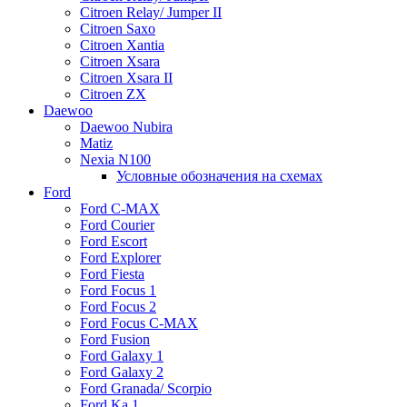
Citroen Relay/ Jumper II
Citroen Saxo
Citroen Xantia
Citroen Xsara
Citroen Xsara II
Citroen ZX
Daewoo
Daewoo Nubira
Matiz
Nexia N100
Условные обозначения на схемах
Ford
Ford C-MAX
Ford Courier
Ford Escort
Ford Explorer
Ford Fiesta
Ford Focus 1
Ford Focus 2
Ford Focus C-MAX
Ford Fusion
Ford Galaxy 1
Ford Galaxy 2
Ford Granada/ Scorpio
Ford Ka 1