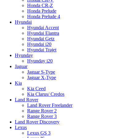
Honda CR-Z
Honda Prelude
Honda Prelude 4
Hyundai
Hyundai Accent
Hyundai Elantra
Hyundai Getz
Hyundai i20
Hyundai Trajet
Hyunday
Hyunday i20
Jaguar
Jaguar S-Type
Jaguar X-Type
Kia
Kia Ceed
Kia Clarus/ Credos
Land Rover
Land Rover Freelander
Range Rover 2
Range Rover 3
Land Rover Discovery
Lexus
Lexus GS 3