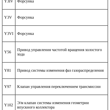
Y3IV
Форсунка
Y3V
Форсунка
Y3VI
Форсунка
Привод управления частотой вращения холостого
Y56
хода
Y81
Привод системы изменения фаз газораспределения
Y97
Клапан управления переключением трансмиссии
Э/м клапан системы изменения геометрии
Y102
впускного коллектора