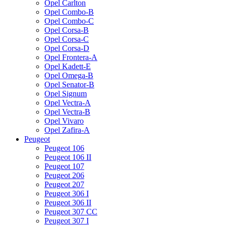
Opel Carlton
Opel Combo-B
Opel Combo-C
Opel Corsa-B
Opel Corsa-C
Opel Corsa-D
Opel Frontera-A
Opel Kadett-E
Opel Omega-B
Opel Senator-B
Opel Signum
Opel Vectra-A
Opel Vectra-B
Opel Vivaro
Opel Zafira-A
Peugeot
Peugeot 106
Peugeot 106 II
Peugeot 107
Peugeot 206
Peugeot 207
Peugeot 306 I
Peugeot 306 II
Peugeot 307 CC
Peugeot 307 I