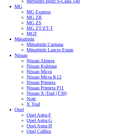
Mersedes Benz S-Class 140
MG
MG Express
MG ZR
MG ZS
MG ZT/ZT-T
MGF
Mitsubishi
Mitsubishi Carisma
Mitsubishi Lancer Estate
Nissan
Nissan Almera
Nissan Kubistar
Nissan Micra
Nissan Micra K12
Nissan Primera
Nissan Primera P11
Nissan X-Trail (T30)
Note
X Trail
Opel
Opel Astra-F
Opel Astra-G
Opel Astra-H
Opel Calibra