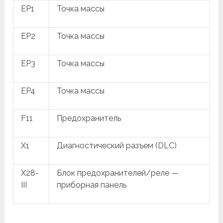
EP1
Точка массы
EP2
Точка массы
EP3
Точка массы
EP4
Точка массы
F11
Предохранитель
X1
Диагностический разъем (DLC)
X28-
Блок предохранителей/реле —
III
приборная панель