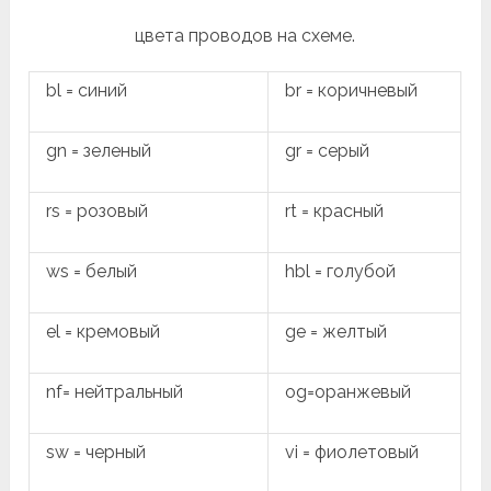
цвета проводов на схеме.
bl = синий
br = коричневый
gn = зеленый
gr = серый
rs = розовый
rt = красный
ws = белый
hbl = голубой
el = кремовый
ge = желтый
nf= нейтральный
og=оранжевый
sw = черный
vi = фиолетовый