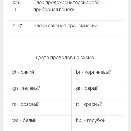
X28-
Блок предохранителей/реле —
III
приборная панель
Y117
Блок клапанов трансмиссии
цвета проводов на схеме.
bl = синий
br = коричневый
gn = зеленый
gr = серый
rs = розовый
rt = красный
ws = белый
hbl = голубой