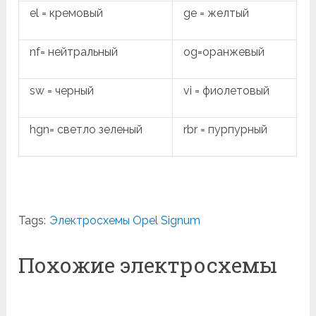
el = кремовый
ge = желтый
nf= нейтральный
og=оранжевый
sw = черный
vi = фиолетовый
hgn= светло зеленый
rbr = пурпурный
Tags:
Электросхемы Opel Signum
Похожие электросхемы