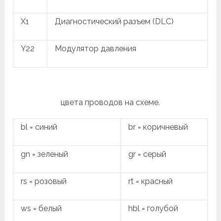
X1
Диагностический разъем (DLC)
Y22
Модулятор давления
цвета проводов на схеме.
bl = синий
br = коричневый
gn = зеленый
gr = серый
rs = розовый
rt = красный
ws = белый
hbl = голубой