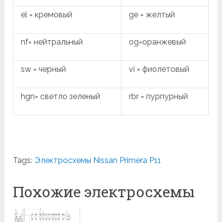
el = кремовый
ge = желтый
nf= нейтральный
og=оранжевый
sw = черный
vi = фиолетовый
hgn= светло зеленый
rbr = пурпурный
Tags:
Электросхемы Nissan Primera P11
Похожие электросхемы