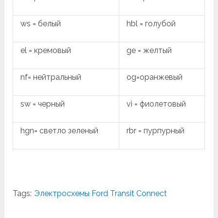
ws = белый
hbl = голубой
el = кремовый
ge = желтый
nf= нейтральный
og=оранжевый
sw = черный
vi = фиолетовый
hgn= светло зеленый
rbr = пурпурный
Tags:
Электросхемы Ford Transit Connect