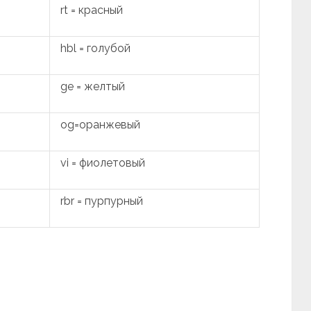
rt = красный
hbl = голубой
ge = желтый
og=оранжевый
vi = фиолетовый
rbr = пурпурный