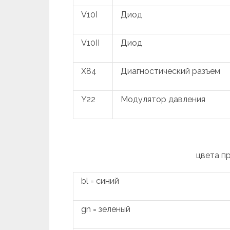
V10I
Диод
V10II
Диод
X84
Диагностический разъем
Y22
Модулятор давления
цвета п
bl = синий
gn = зеленый