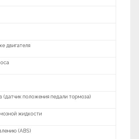
ке двигателя
соса
в (датчик положения педали тормоза)
рмозной жидкости
влению (ABS)