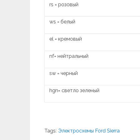
rs = розовый
ws = белый
el = кремовый
nf= нейтральный
sw = черный
hgn= светло зеленый
Tags:
Электросхемы Ford Sierra