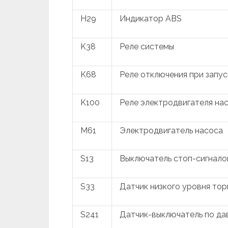
H29
Индикатор ABS
K38
Реле системы
K68
Реле отключения при запус
K100
Реле электродвигателя на
M61
Электродвигатель насоса
S13
Выключатель стоп-сигнало
S33
Датчик низкого уровня то
S241
Датчик-выключатель по да