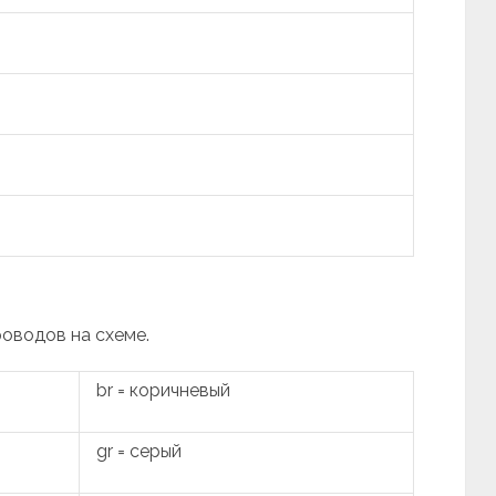
роводов на схеме.
br = коричневый
gr = серый