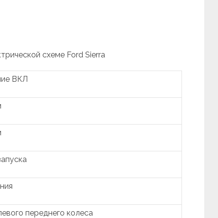
трической схеме Ford Sierra
ние ВКЛ
и
и
запуска
ния
левого переднего колеса