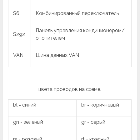
S6
Комбинированный переключатель
Панель управления кондиционером/
S292
отопителем
VAN
Шина данных VAN
цвета проводов на схеме.
bl = синий
br = коричневый
gn = зеленый
gr = серый
rs = розовый
rt = красный