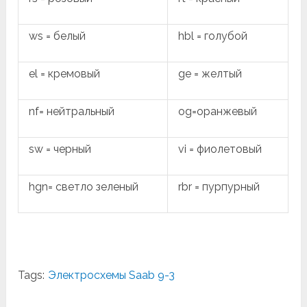
ws = белый
hbl = голубой
el = кремовый
ge = желтый
nf= нейтральный
og=оранжевый
sw = черный
vi = фиолетовый
hgn= светло зеленый
rbr = пурпурный
Tags:
Электросхемы Saab 9-3