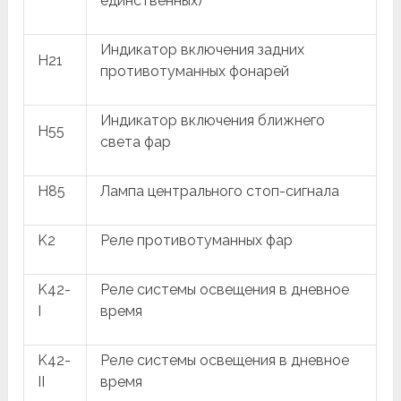
единственных)
Индикатор включения задних
H21
противотуманных фонарей
Индикатор включения ближнего
H55
света фар
H85
Лампа центрального стоп-сигнала
K2
Реле противотуманных фар
K42-
Реле системы освещения в дневное
I
время
K42-
Реле системы освещения в дневное
II
время