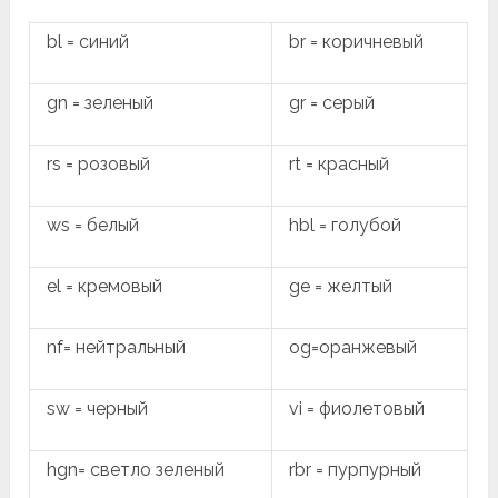
bl = синий
br = коричневый
gn = зеленый
gr = серый
rs = розовый
rt = красный
ws = белый
hbl = голубой
el = кремовый
ge = желтый
nf= нейтральный
og=оранжевый
sw = черный
vi = фиолетовый
hgn= светло зеленый
rbr = пурпурный