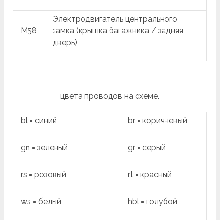
Электродвигатель центрального
M58
замка (крышка багажника / задняя
дверь)
цвета проводов на схеме.
bl = синий
br = коричневый
gn = зеленый
gr = серый
rs = розовый
rt = красный
ws = белый
hbl = голубой