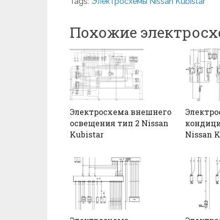
Tags:
Электросхемы Nissan Kubistar
Похожие электрос
Электросхема внешнего
Электро
освещения тип 2 Nissan
кондиц
Kubistar
Nissan K