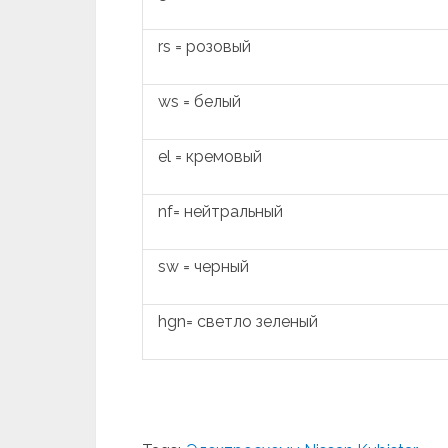
rs = розовый
ws = белый
el = кремовый
nf= нейтральный
sw = черный
hgn= светло зеленый