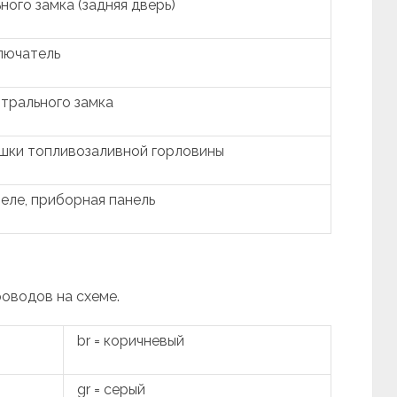
ого замка (задняя дверь)
лючатель
трального замка
шки топливозаливной горловины
еле, приборная панель
роводов на схеме.
br = коричневый
gr = серый