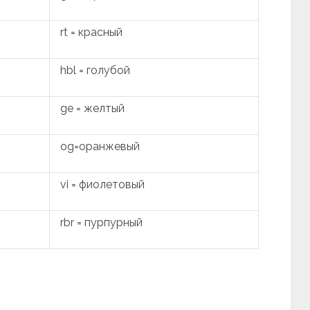
rt = красный
hbl = голубой
ge = желтый
og=оранжевый
vi = фиолетовый
rbr = пурпурный