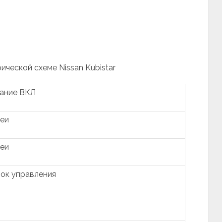
ической схеме Nissan Kubistar
гание ВКЛ
реи
реи
ок управления