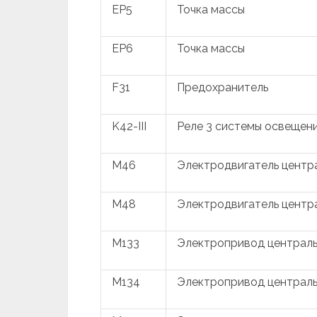
EP5
Точка массы
EP6
Точка массы
F31
Предохранитель
K42-III
Реле 3 системы освещени
M46
Электродвигатель центра
M48
Электродвигатель центра
M133
Электропривод центральн
M134
Электропривод центральн