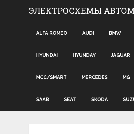
Skip
ЭЛЕКТРОСХЕМЫ АВТО
to
content
ALFA ROMEO
AUDI
BMW
HYUNDAI
HYUNDAY
JAGUAR
MCC/SMART
MERCEDES
MG
SAAB
SEAT
SKODA
SUZ