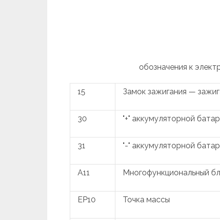
обозначения к электр
15
Замок зажигания — зажи
30
"+" аккумуляторной бата
31
"-" аккумуляторной бата
A11
Многофункциональный бл
EP10
Точка массы