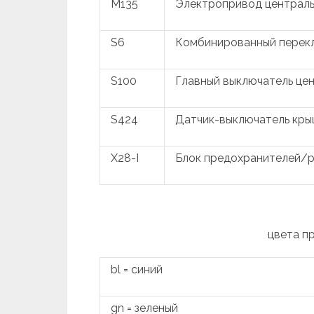
M135
Электропривод центральн
S6
Комбинированный перек
S100
Главный выключатель цен
S424
Датчик-выключатель кры
X28-I
Блок предохранителей/р
цвета п
bl = синий
gn = зеленый