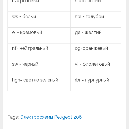
rs = розовый
rt = красный
ws = белый
hbl = голубой
el = кремовый
ge = желтый
nf= нейтральный
og=оранжевый
sw = черный
vi = фиолетовый
hgn= светло зеленый
rbr = пурпурный
Tags:
Электросхемы Peugeot 206