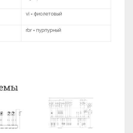
vi = фиолетовый
rbr = пурпурный
хемы