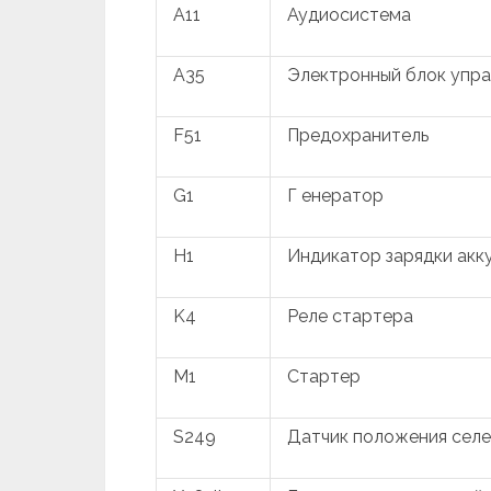
A11
Аудиосистема
A35
Электронный блок упра
F51
Предохранитель
G1
Г енератор
H1
Индикатор зарядки акк
K4
Реле стартера
M1
Стартер
S249
Датчик положения сел