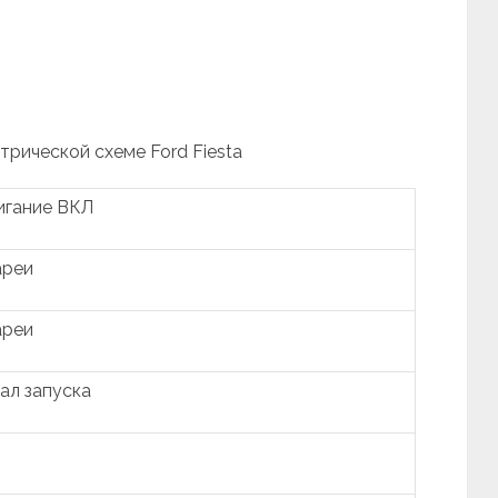
трической схеме Ford Fiesta
игание ВКЛ
ареи
ареи
ал запуска