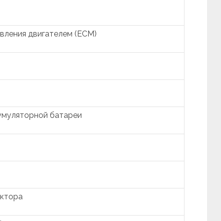
вления двигателем (ECM)
умуляторной батареи
ектора