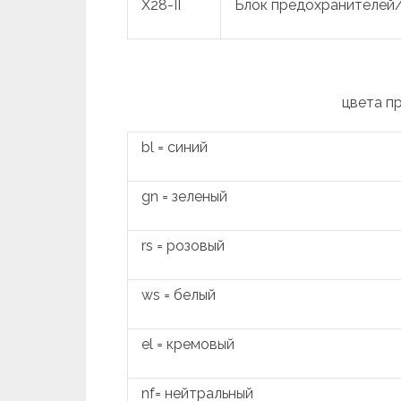
X28-II
Блок предохранителей
цвета п
bl = синий
gn = зеленый
rs = розовый
ws = белый
el = кремовый
nf= нейтральный