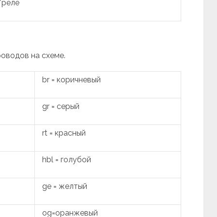
/реле
роводов на схеме.
br = коричневый
gr = серый
rt = красный
hbl = голубой
ge = желтый
og=оранжевый