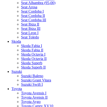
Seat Alhambra (95-00)
Seat Arosa
Seat Cordoba I
Seat Cordoba II
Seat Cordoba III
Seat Ibiza II
Seat Ibiza III
Seat Leon I
Seat Toledo
Skoda
Skoda Fabia I
Skoda Fabia II
Skoda Octavia I
Skoda Octavia II
Skoda Superb
Skoda Superb II
Suzuki
Suzuki Baleno
Suzuki Grant Vitara
Suzuki Swift I
Toyota
Toyota Avensis I
Toyota Avensis II
Toyota Aygo
Toyota Camry XV10