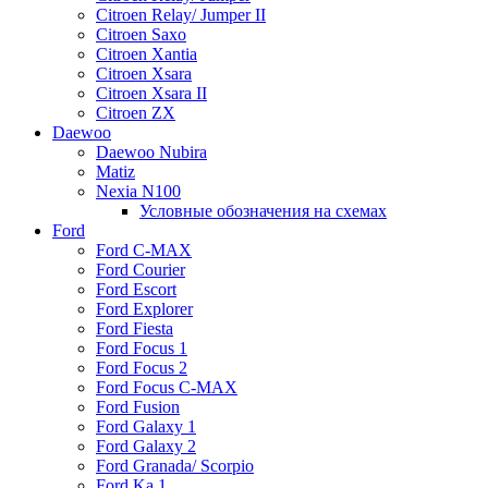
Citroen Relay/ Jumper II
Citroen Saxo
Citroen Xantia
Citroen Xsara
Citroen Xsara II
Citroen ZX
Daewoo
Daewoo Nubira
Matiz
Nexia N100
Условные обозначения на схемах
Ford
Ford C-MAX
Ford Courier
Ford Escort
Ford Explorer
Ford Fiesta
Ford Focus 1
Ford Focus 2
Ford Focus C-MAX
Ford Fusion
Ford Galaxy 1
Ford Galaxy 2
Ford Granada/ Scorpio
Ford Ka 1