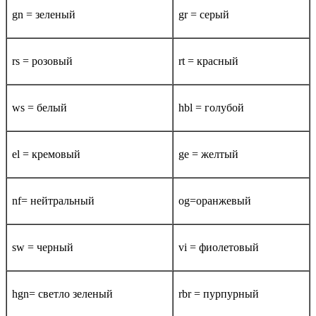
gn = зеленый
gr = серый
rs = розовый
rt = красный
ws = белый
hbl = голубой
el = кремовый
ge = желтый
nf= нейтральный
og=оранжевый
sw = черный
vi = фиолетовый
hgn= светло зеленый
rbr = пурпурный