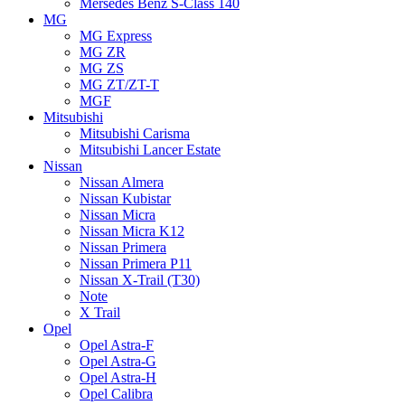
Mersedes Benz S-Class 140
MG
MG Express
MG ZR
MG ZS
MG ZT/ZT-T
MGF
Mitsubishi
Mitsubishi Carisma
Mitsubishi Lancer Estate
Nissan
Nissan Almera
Nissan Kubistar
Nissan Micra
Nissan Micra K12
Nissan Primera
Nissan Primera P11
Nissan X-Trail (T30)
Note
X Trail
Opel
Opel Astra-F
Opel Astra-G
Opel Astra-H
Opel Calibra