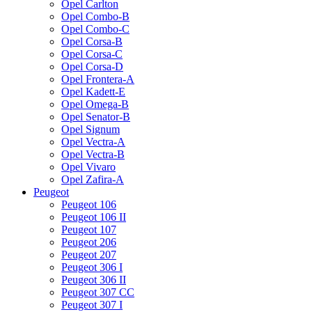
Opel Carlton
Opel Combo-B
Opel Combo-C
Opel Corsa-B
Opel Corsa-C
Opel Corsa-D
Opel Frontera-A
Opel Kadett-E
Opel Omega-B
Opel Senator-B
Opel Signum
Opel Vectra-A
Opel Vectra-B
Opel Vivaro
Opel Zafira-A
Peugeot
Peugeot 106
Peugeot 106 II
Peugeot 107
Peugeot 206
Peugeot 207
Peugeot 306 I
Peugeot 306 II
Peugeot 307 CC
Peugeot 307 I