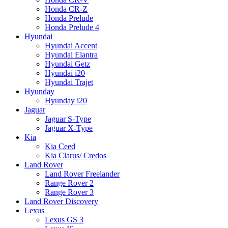
Honda CR-Z
Honda Prelude
Honda Prelude 4
Hyundai
Hyundai Accent
Hyundai Elantra
Hyundai Getz
Hyundai i20
Hyundai Trajet
Hyunday
Hyunday i20
Jaguar
Jaguar S-Type
Jaguar X-Type
Kia
Kia Ceed
Kia Clarus/ Credos
Land Rover
Land Rover Freelander
Range Rover 2
Range Rover 3
Land Rover Discovery
Lexus
Lexus GS 3