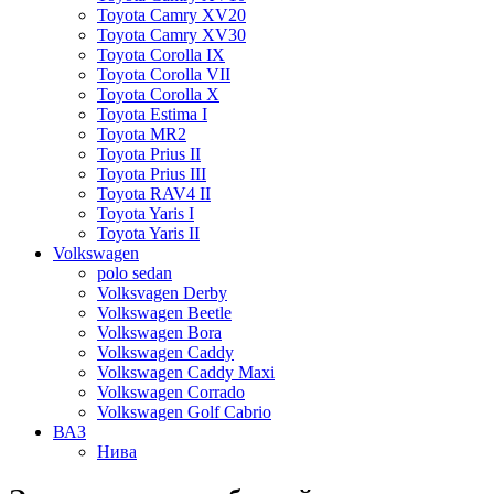
Toyota Camry XV20
Toyota Camry XV30
Toyota Corolla IX
Toyota Corolla VII
Toyota Corolla X
Toyota Estima I
Toyota MR2
Toyota Prius II
Toyota Prius III
Toyota RAV4 II
Toyota Yaris I
Toyota Yaris II
Volkswagen
polo sedan
Volksvagen Derby
Volkswagen Beetle
Volkswagen Bora
Volkswagen Caddy
Volkswagen Caddy Maxi
Volkswagen Corrado
Volkswagen Golf Cabrio
ВАЗ
Нива