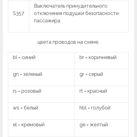
Выключатель принудительного
S357
отключения подушки безопасности
пассажира
цвета проводов на схеме.
bl = синий
br = коричневый
gn = зеленый
gr = серый
rs = розовый
rt = красный
ws = белый
hbl = голубой
el = кремовый
ge = желтый