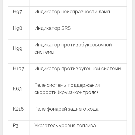
H97
Индикатор неисправности ламп
H98
Индикатор SRS
Индикатор противобуксовочной
H99
системы
H107
Индикатор противоугонной системы
Реле системы поддержания
K63
скорости (круиз-контроля)
K218
Реле фонарей заднего хода
P3
Указатель уровня топлива