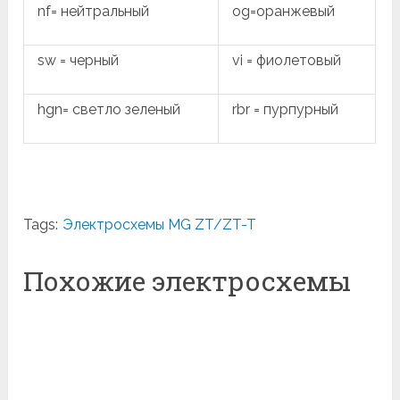
nf= нейтральный
og=оранжевый
sw = черный
vi = фиолетовый
hgn= светло зеленый
rbr = пурпурный
Tags:
Электросхемы MG ZT/ZT-T
Похожие электросхемы