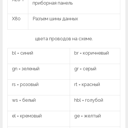
приборная панель
X80
Разъем шины данных
цвета проводов на схеме.
bl = синий
br = коричневый
gn = зеленый
gr = серый
rs = розовый
rt = красный
ws = белый
hbl = голубой
el = кремовый
ge = желтый