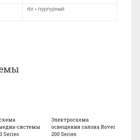
rbr = пурпурный
хемы
схема
Электросхема
медиа-системы
освещения салона Rover
0 Series
200 Series