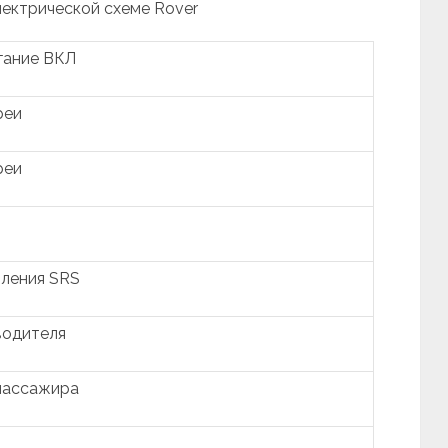
лектрической схеме Rover
гание ВКЛ
реи
реи
вления SRS
водителя
пассажира