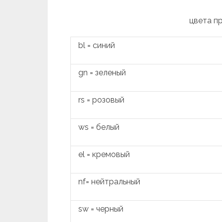
цвета п
bl = синий
gn = зеленый
rs = розовый
ws = белый
el = кремовый
nf= нейтральный
sw = черный