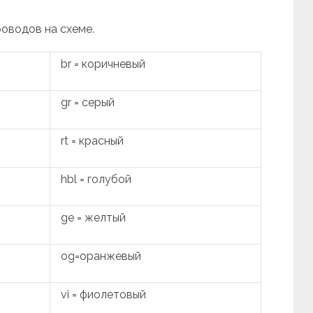
роводов на схеме.
br = коричневый
gr = серый
rt = красный
hbl = голубой
ge = желтый
og=оранжевый
vi = фиолетовый