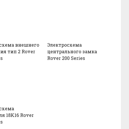
схема внешнего
Электросхема
ия тип 2 Rover
центрального замка
es
Rover 200 Series
схема
ля 18K16 Rover
es