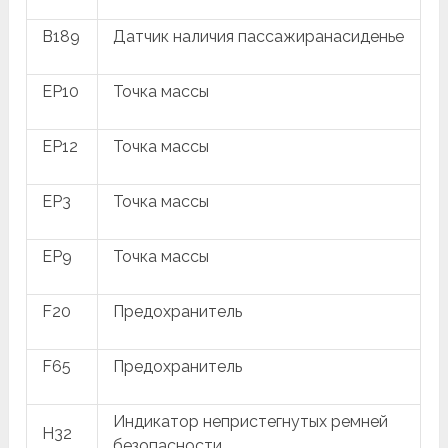
B189
Датчик наличия пассажиранасиденье
EP10
Точка массы
EP12
Точка массы
EP3
Точка массы
EP9
Точка массы
F20
Предохранитель
F65
Предохранитель
Индикатор непристегнутых ремней
H32
безопасности