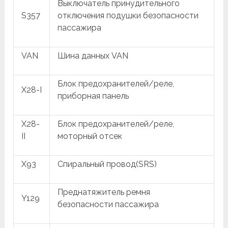
Выключатель принудительного
S357
отключения подушки безопасности
пассажира
VAN
Шина данных VAN
Блок предохранителей/реле,
X28-I
приборная панель
X28-
Блок предохранителей/реле,
II
моторный отсек
X93
Спиральный провод(SRS)
Преднатяжитель ремня
Y129
безопасности пассажира