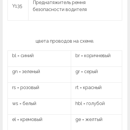
Преднатяжитель ремня
Y135
безопасности водителя
цвета проводов на схеме.
bl = синий
br = коричневый
gn = зеленый
gr = серый
rs = розовый
rt = красный
ws = белый
hbl = голубой
el = кремовый
ge = желтый