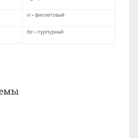
vi = фиолетовый
rbr = пурпурный
хемы