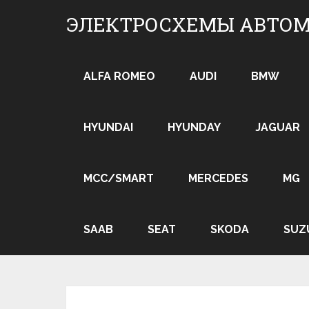
Skip
ЭЛЕКТРОСХЕМЫ АВТО
to
content
ALFA ROMEO
AUDI
BMW
HYUNDAI
HYUNDAY
JAGUAR
MCC/SMART
MERCEDES
MG
SAAB
SEAT
SKODA
SUZ