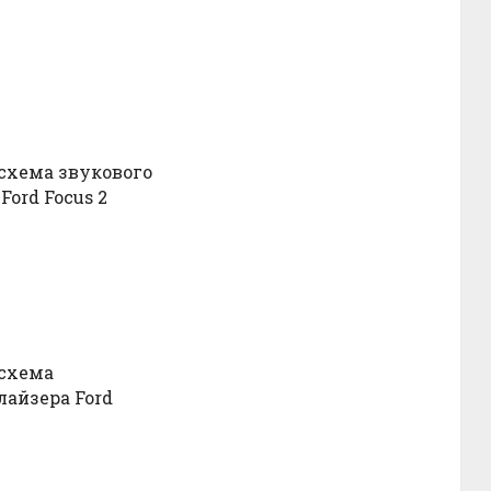
схема звукового
Ford Focus 2
схема
айзера Ford