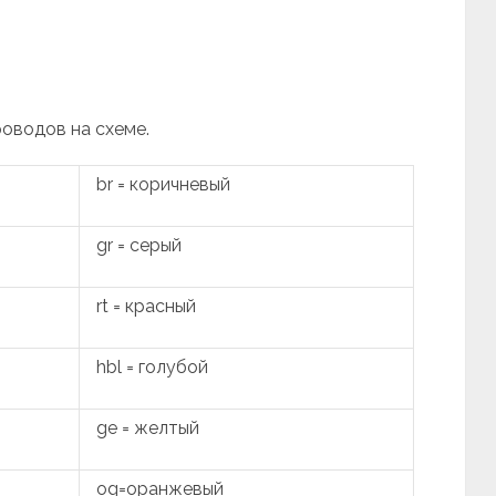
роводов на схеме.
br = коричневый
gr = серый
rt = красный
hbl = голубой
ge = желтый
og=оранжевый