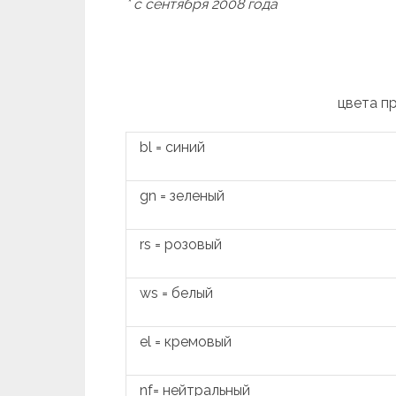
* с сентября 2008 года
цвета п
bl = синий
gn = зеленый
rs = розовый
ws = белый
el = кремовый
nf= нейтральный