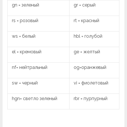
gn = зеленый
gr = серый
rs = розовый
rt = красный
ws = белый
hbl = голубой
el = кремовый
ge = желтый
nf= нейтральный
og=оранжевый
sw = черный
vi = фиолетовый
hgn= светло зеленый
rbr = пурпурный